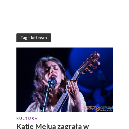
Tag - ketevan
K U L T U R A
Katie Melua zagrała w