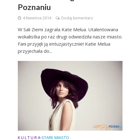
Poznaniu
4 Kwietnia 2014
Dodaj komentarz
W Sali Ziemi zagrała Kate Melua. Utalentowana
wokalistka po raz drugi odwiedziła nasze miasto.
Fani przyjęli ją entuzjastycznie! Katie Melua
przyjechała do...
K U L T U R A
STARE MIASTO
•