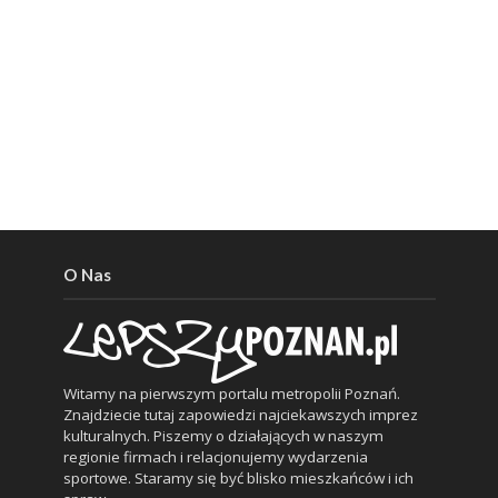
O Nas
Witamy na pierwszym portalu metropolii Poznań.
Znajdziecie tutaj zapowiedzi najciekawszych imprez
kulturalnych. Piszemy o działających w naszym
regionie firmach i relacjonujemy wydarzenia
sportowe. Staramy się być blisko mieszkańców i ich