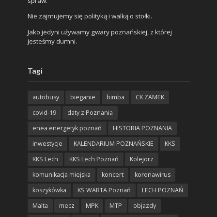
spraw.
Nie zajmujemy się polityką i walką o stołki.
Jako jedyni używamy gwary poznańskiej, z której
jesteśmy dumni.
Tagi
autobusy
bieganie
bimba
CK ZAMEK
covid-19
daty z Poznania
enea energetyk poznań
HISTORIA POZNANIA
inwestycje
KALENDARIUM POZNAŃSKIE
KKS
KKS Lech
KKS Lech Poznań
Kolejorz
komunikacja miejska
koncert
koronawirus
koszykówka
KS WARTA Poznań
LECH POZNAŃ
Malta
mecz
MPK
MTP
objazdy