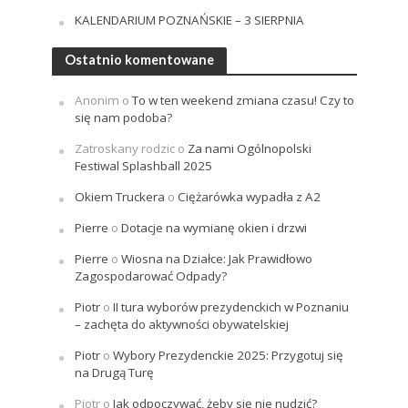
KALENDARIUM POZNAŃSKIE – 3 SIERPNIA
Ostatnio komentowane
Anonim
o
To w ten weekend zmiana czasu! Czy to
się nam podoba?
Zatroskany rodzic
o
Za nami Ogólnopolski
Festiwal Splashball 2025
Okiem Truckera
o
Ciężarówka wypadła z A2
Pierre
o
Dotacje na wymianę okien i drzwi
Pierre
o
Wiosna na Działce: Jak Prawidłowo
Zagospodarować Odpady?
Piotr
o
II tura wyborów prezydenckich w Poznaniu
– zachęta do aktywności obywatelskiej
Piotr
o
Wybory Prezydenckie 2025: Przygotuj się
na Drugą Turę
Piotr
o
Jak odpoczywać, żeby się nie nudzić?