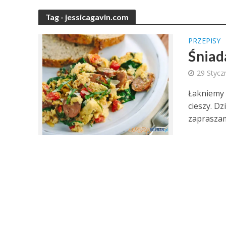
Tag - jessicagavin.com
PRZEPISY
Śniada
29 Stycz
Łakniemy 
cieszy. Dz
zapraszam