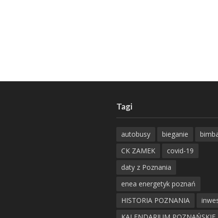
Tagi
autobusy
bieganie
bimb
CK ZAMEK
covid-19
daty z Poznania
enea energetyk poznań
HISTORIA POZNANIA
inwes
KALENDARIUM POZNAŃSKIE