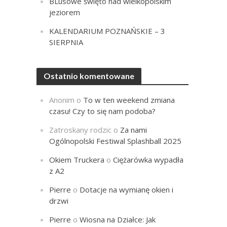
BLusowe święto nad wielkopolskim
jeziorem
KALENDARIUM POZNAŃSKIE – 3
SIERPNIA
Ostatnio komentowane
Anonim
o
To w ten weekend zmiana
czasu! Czy to się nam podoba?
Zatroskany rodzic
o
Za nami
Ogólnopolski Festiwal Splashball 2025
Okiem Truckera
o
Ciężarówka wypadła
z A2
Pierre
o
Dotacje na wymianę okien i
drzwi
Pierre
o
Wiosna na Działce: Jak