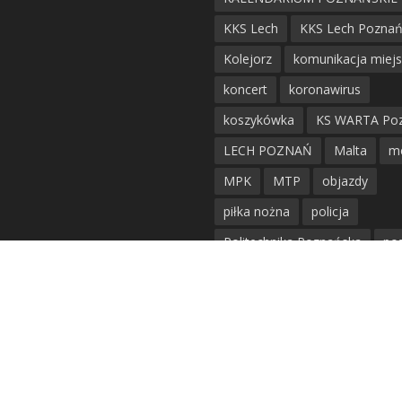
KKS Lech
KKS Lech Pozna
Kolejorz
komunikacja miej
koncert
koronawirus
koszykówka
KS WARTA Po
LECH POZNAŃ
Malta
m
MPK
MTP
objazdy
piłka nożna
policja
Politechnika Poznańska
po
remont
siatkówka
siatkówka kobiet
straż mie
Straż Pożarna
szkieły
tr
tramwaje
UAM
utrudnie
warta poznań
waterpolo