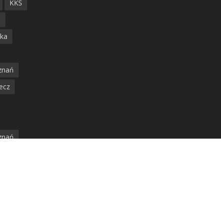
KKS
ń
ska
znań
ecz
znań
jska
amwaj
nia