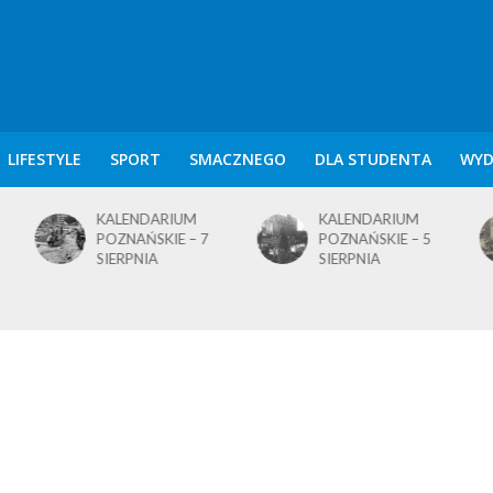
LIFESTYLE
SPORT
SMACZNEGO
DLA STUDENTA
WYD
KALENDARIUM
KALENDARIUM
POZNAŃSKIE – 7
POZNAŃSKIE – 5
SIERPNIA
SIERPNIA