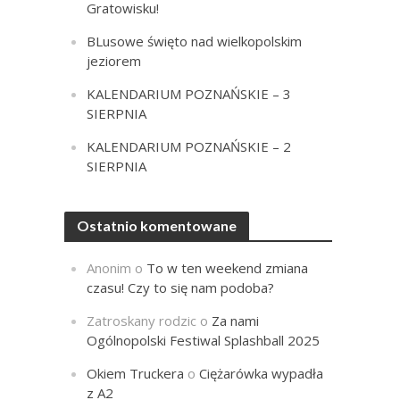
Gratowisku!
BLusowe święto nad wielkopolskim
jeziorem
KALENDARIUM POZNAŃSKIE – 3
SIERPNIA
KALENDARIUM POZNAŃSKIE – 2
SIERPNIA
Ostatnio komentowane
Anonim
o
To w ten weekend zmiana
czasu! Czy to się nam podoba?
Zatroskany rodzic
o
Za nami
Ogólnopolski Festiwal Splashball 2025
Okiem Truckera
o
Ciężarówka wypadła
z A2