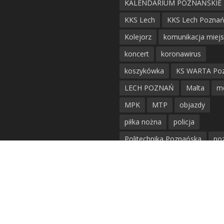
KALENDARIUM POZNAŃSKIE
KKS Lech
KKS Lech Pozna
Kolejorz
komunikacja miej
koncert
koronawirus
koszykówka
KS WARTA Po
LECH POZNAŃ
Malta
m
MPK
MTP
objazdy
piłka nożna
policja
Politechnika Poznańska
po
remont
siatkówka
siatkówka kobiet
straż mie
Straż Pożarna
szkieły
tr
tramwaje
UAM
utrudnie
warta poznań
waterpolo