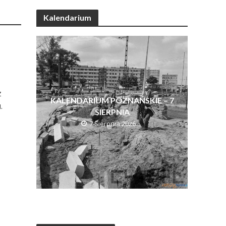
Kalendarium
z
KALENDARIUM POZNAŃSKIE – 7
.
SIERPNIA
7 Sierpnia 2026