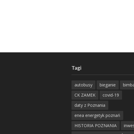
Tagi
autobusy
bieganie
bimb
CK ZAMEK
covid-19
daty z Poznania
enea energetyk poznań
HISTORIA POZNANIA
inwes