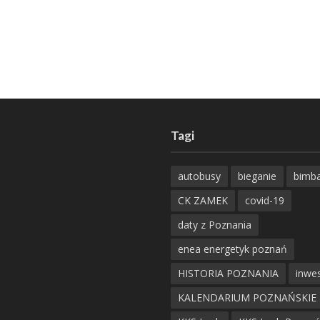
Tagi
autobusy
bieganie
bimb
CK ZAMEK
covid-19
daty z Poznania
enea energetyk poznań
HISTORIA POZNANIA
inwes
KALENDARIUM POZNAŃSKIE