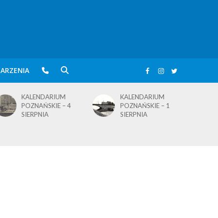
ARZENIA
KALENDARIUM
BLusowe święto nad
POZNAŃSKIE – 1
wielkopolskim
SIERPNIA
jeziorem