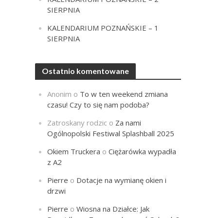
SIERPNIA
KALENDARIUM POZNAŃSKIE – 1
SIERPNIA
Ostatnio komentowane
Anonim
o
To w ten weekend zmiana
czasu! Czy to się nam podoba?
Zatroskany rodzic
o
Za nami
Ogólnopolski Festiwal Splashball 2025
Okiem Truckera
o
Ciężarówka wypadła
z A2
Pierre
o
Dotacje na wymianę okien i
drzwi
Pierre
o
Wiosna na Działce: Jak