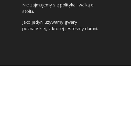
Nie zajmujemy się polityką i walką o
stołki.
Jako jedyni używamy gwary
poznańskiej, z której jesteśmy dumni.