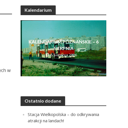
Kalendarium
KALENDARIUM POZNAŃSKIE – 6
SIERPNIA
6 Sierpnia 2026
ych w
Ostatnio dodane
Stacja Wielkopolska – do odkrywania
atrakcji na landach!