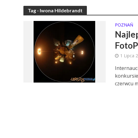
Tag - Iwona Hildebrandt
POZNAŃ
Najle
FotoP
1 Lipca 
Internauci
konkursie
czerwcu m