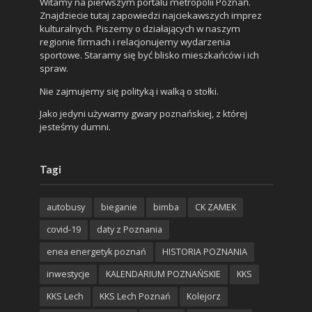
Witamy na pierwszym portalu metropolii Poznań.
Znajdziecie tutaj zapowiedzi najciekawszych imprez
kulturalnych. Piszemy o działających w naszym
regionie firmach i relacjonujemy wydarzenia
sportowe. Staramy się być blisko mieszkańców i ich
spraw.
Nie zajmujemy się polityką i walką o stołki.
Jako jedyni używamy gwary poznańskiej, z której
jesteśmy dumni.
Tagi
autobusy
bieganie
bimba
CK ZAMEK
covid-19
daty z Poznania
enea energetyk poznań
HISTORIA POZNANIA
inwestycje
KALENDARIUM POZNAŃSKIE
KKS
KKS Lech
KKS Lech Poznań
Kolejorz