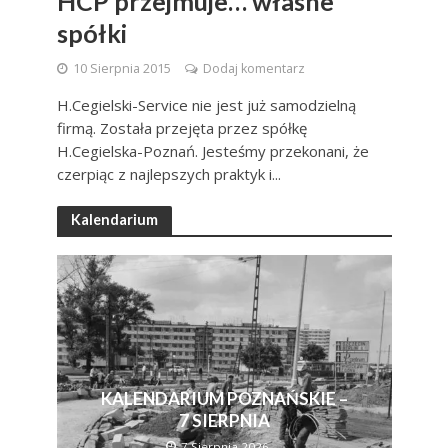
HCP przejmuje… własne
spółki
10 Sierpnia 2015
Dodaj komentarz
H.Cegielski-Service nie jest już samodzielną
firmą. Została przejęta przez spółkę
H.Cegielska-Poznań. Jesteśmy przekonani, że
czerpiąc z najlepszych praktyk i...
Kalendarium
KALENDARIUM POZNAŃSKIE –
7 SIERPNIA
7 Sierpnia 2026