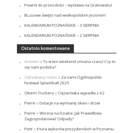
Powrót do przeszłości – wystawa na Gratowisku!
BLusowe święto nad wielkopolskim jeziorem
KALENDARIUM POZNAŃSKIE – 3 SIERPNIA
KALENDARIUM POZNAŃSKIE – 2 SIERPNIA
Ostatnio komentowane
Anonim
o
To w ten weekend zmiana czasu! Czy to
się nam podoba?
Zatroskany rodzic
o
Za nami Ogólnopolski
Festiwal Splashball 2025
Okiem Truckera
o
Ciężarówka wypadła z A2
Pierre
o
Dotacje na wymianę okien i drzwi
Pierre
o
Wiosna na Działce: Jak Prawidłowo
Zagospodarować Odpady?
Piotr
o
II tura wyborów prezydenckich w Poznaniu