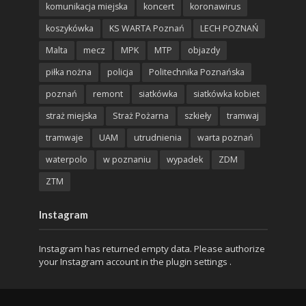
komunikacja miejska
koncert
koronawirus
koszykówka
KS WARTA Poznań
LECH POZNAŃ
Malta
mecz
MPK
MTP
objazdy
piłka nożna
policja
Politechnika Poznańska
poznań
remont
siatkówka
siatkówka kobiet
straż miejska
Straż Pożarna
szkieły
tramwaj
tramwaje
UAM
utrudnienia
warta poznań
waterpolo
w poznaniu
wypadek
ZDM
ZTM
Instagram
Instagram has returned empty data. Please authorize
your Instagram account in the
plugin settings
.