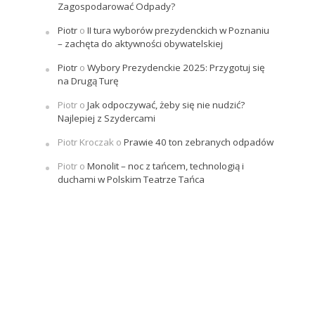
Zagospodarować Odpady?
Piotr
o
II tura wyborów prezydenckich w Poznaniu
– zachęta do aktywności obywatelskiej
Piotr
o
Wybory Prezydenckie 2025: Przygotuj się
na Drugą Turę
Piotr
o
Jak odpoczywać, żeby się nie nudzić?
Najlepiej z Szydercami
Piotr Kroczak
o
Prawie 40 ton zebranych odpadów
Piotr
o
Monolit – noc z tańcem, technologią i
duchami w Polskim Teatrze Tańca