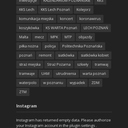
inwestycje
KALENDARIUM POZNAŃSKIE
KKS
KKS Lech
KKS Lech Poznań
Kolejorz
komunikacja miejska
koncert
koronawirus
koszykówka
KS WARTA Poznań
LECH POZNAŃ
Malta
mecz
MPK
MTP
objazdy
piłka nożna
policja
Politechnika Poznańska
poznań
remont
siatkówka
siatkówka kobiet
straż miejska
Straż Pożarna
szkieły
tramwaj
tramwaje
UAM
utrudnienia
warta poznań
waterpolo
w poznaniu
wypadek
ZDM
ZTM
Instagram
Instagram has returned empty data. Please authorize
your Instagram account in the
plugin settings
.