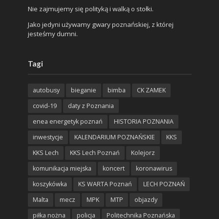
Nie zajmujemy się polityką i walką o stołki.
Jako jedyni używamy gwary poznańskiej, z której
jesteśmy dumni.
Tagi
autobusy
bieganie
bimba
CK ZAMEK
covid-19
daty z Poznania
enea energetyk poznań
HISTORIA POZNANIA
inwestycje
KALENDARIUM POZNAŃSKIE
KKS
KKS Lech
KKS Lech Poznań
Kolejorz
komunikacja miejska
koncert
koronawirus
koszykówka
KS WARTA Poznań
LECH POZNAŃ
Malta
mecz
MPK
MTP
objazdy
piłka nożna
policja
Politechnika Poznańska