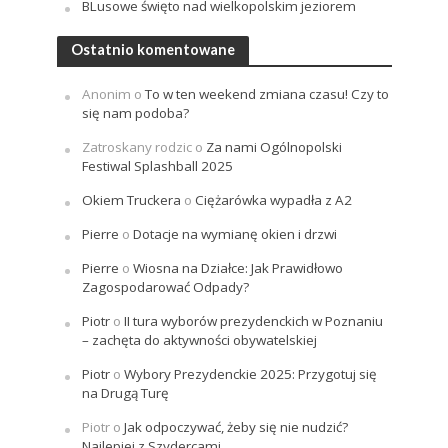
BLusowe święto nad wielkopolskim jeziorem
Ostatnio komentowane
Anonim
o
To w ten weekend zmiana czasu! Czy to
się nam podoba?
Zatroskany rodzic
o
Za nami Ogólnopolski
Festiwal Splashball 2025
Okiem Truckera
o
Ciężarówka wypadła z A2
Pierre
o
Dotacje na wymianę okien i drzwi
Pierre
o
Wiosna na Działce: Jak Prawidłowo
Zagospodarować Odpady?
Piotr
o
II tura wyborów prezydenckich w Poznaniu
– zachęta do aktywności obywatelskiej
Piotr
o
Wybory Prezydenckie 2025: Przygotuj się
na Drugą Turę
Piotr
o
Jak odpoczywać, żeby się nie nudzić?
Najlepiej z Szydercami