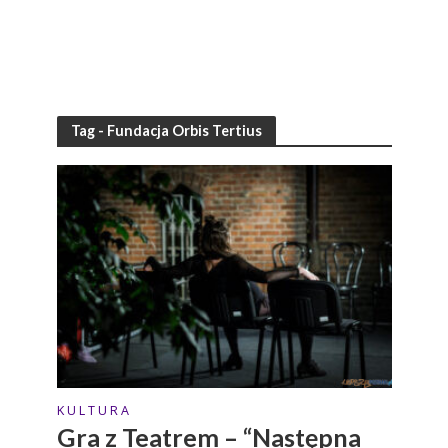
Tag - Fundacja Orbis Tertius
K U L T U R A
Gra z Teatrem – “Następna