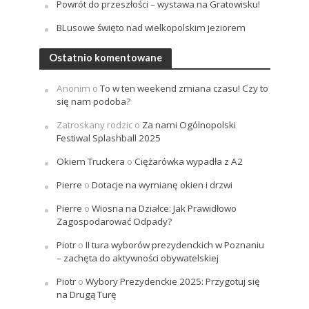
Powrót do przeszłości – wystawa na Gratowisku!
BLusowe święto nad wielkopolskim jeziorem
Ostatnio komentowane
Anonim
o
To w ten weekend zmiana czasu! Czy to
się nam podoba?
Zatroskany rodzic
o
Za nami Ogólnopolski
Festiwal Splashball 2025
Okiem Truckera
o
Ciężarówka wypadła z A2
Pierre
o
Dotacje na wymianę okien i drzwi
Pierre
o
Wiosna na Działce: Jak Prawidłowo
Zagospodarować Odpady?
Piotr
o
II tura wyborów prezydenckich w Poznaniu
– zachęta do aktywności obywatelskiej
Piotr
o
Wybory Prezydenckie 2025: Przygotuj się
na Drugą Turę