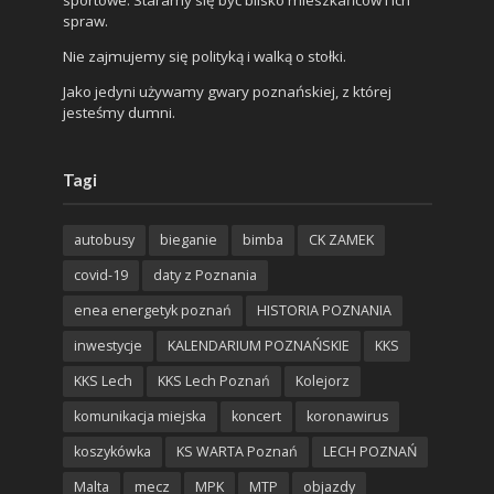
spraw.
Nie zajmujemy się polityką i walką o stołki.
Jako jedyni używamy gwary poznańskiej, z której
jesteśmy dumni.
Tagi
autobusy
bieganie
bimba
CK ZAMEK
covid-19
daty z Poznania
enea energetyk poznań
HISTORIA POZNANIA
inwestycje
KALENDARIUM POZNAŃSKIE
KKS
KKS Lech
KKS Lech Poznań
Kolejorz
komunikacja miejska
koncert
koronawirus
koszykówka
KS WARTA Poznań
LECH POZNAŃ
Malta
mecz
MPK
MTP
objazdy