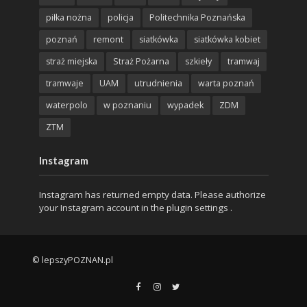
piłka nożna
policja
Politechnika Poznańska
poznań
remont
siatkówka
siatkówka kobiet
straż miejska
Straż Pożarna
szkieły
tramwaj
tramwaje
UAM
utrudnienia
warta poznań
waterpolo
w poznaniu
wypadek
ZDM
ZTM
Instagram
Instagram has returned empty data. Please authorize
your Instagram account in the
plugin settings
.
© lepszyPOZNAN.pl