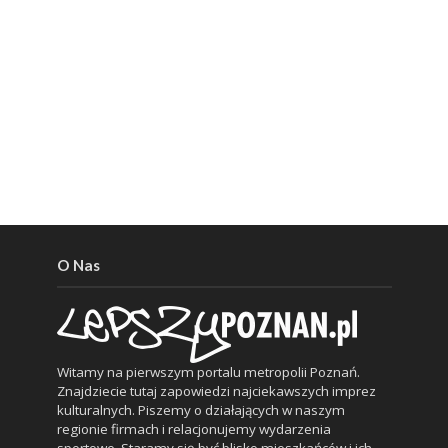
O Nas
Witamy na pierwszym portalu metropolii Poznań.
Znajdziecie tutaj zapowiedzi najciekawszych imprez
kulturalnych. Piszemy o działających w naszym
regionie firmach i relacjonujemy wydarzenia
sportowe. Staramy się być blisko mieszkańców i ich