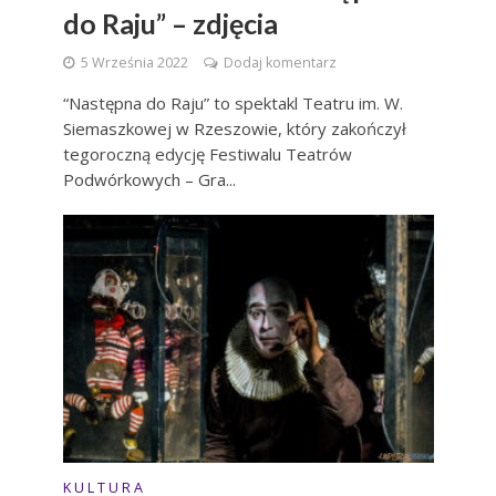
do Raju” – zdjęcia
5 Września 2022
Dodaj komentarz
“Następna do Raju” to spektakl Teatru im. W.
Siemaszkowej w Rzeszowie, który zakończył
tegoroczną edycję Festiwalu Teatrów
Podwórkowych – Gra...
K U L T U R A