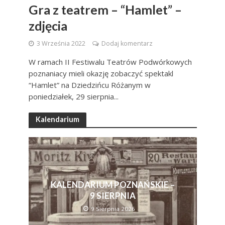
Gra z teatrem – “Hamlet” –
zdjęcia
3 Września 2022
Dodaj komentarz
W ramach II Festiwalu Teatrów Podwórkowych
poznaniacy mieli okazję zobaczyć spektakl
“Hamlet” na Dziedzińcu Różanym w
poniedziałek, 29 sierpnia...
Kalendarium
KALENDARIUM POZNAŃSKIE –
9 SIERPNIA
9 Sierpnia 2026