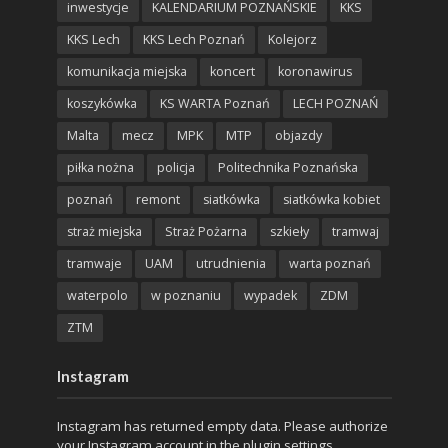
inwestycje
KALENDARIUM POZNAŃSKIE
KKS
KKS Lech
KKS Lech Poznań
Kolejorz
komunikacja miejska
koncert
koronawirus
koszykówka
KS WARTA Poznań
LECH POZNAŃ
Malta
mecz
MPK
MTP
objazdy
piłka nożna
policja
Politechnika Poznańska
poznań
remont
siatkówka
siatkówka kobiet
straż miejska
Straż Pożarna
szkieły
tramwaj
tramwaje
UAM
utrudnienia
warta poznań
waterpolo
w poznaniu
wypadek
ZDM
ZTM
Instagram
Instagram has returned empty data. Please authorize
your Instagram account in the
plugin settings
.