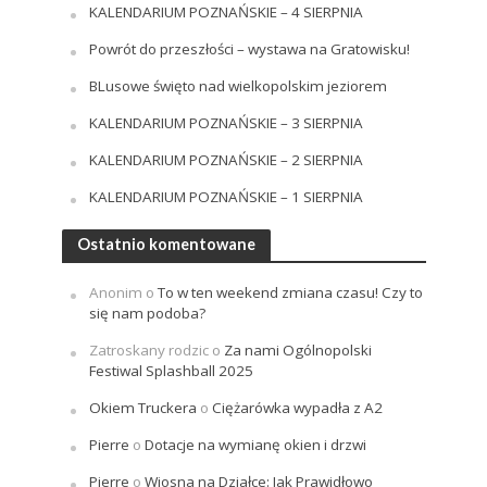
KALENDARIUM POZNAŃSKIE – 4 SIERPNIA
Powrót do przeszłości – wystawa na Gratowisku!
BLusowe święto nad wielkopolskim jeziorem
KALENDARIUM POZNAŃSKIE – 3 SIERPNIA
KALENDARIUM POZNAŃSKIE – 2 SIERPNIA
KALENDARIUM POZNAŃSKIE – 1 SIERPNIA
Ostatnio komentowane
Anonim
o
To w ten weekend zmiana czasu! Czy to
się nam podoba?
Zatroskany rodzic
o
Za nami Ogólnopolski
Festiwal Splashball 2025
Okiem Truckera
o
Ciężarówka wypadła z A2
Pierre
o
Dotacje na wymianę okien i drzwi
Pierre
o
Wiosna na Działce: Jak Prawidłowo