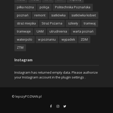
piłka nożna
policja
Politechnika Poznańska
poznań
remont
siatkówka
siatkówka kobiet
straż miejska
Straż Pożarna
szkieły
tramwaj
tramwaje
UAM
utrudnienia
warta poznań
waterpolo
w poznaniu
wypadek
ZDM
ZTM
Instagram
Instagram has returned empty data. Please authorize
your Instagram account in the
plugin settings
.
© lepszyPOZNAN.pl