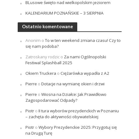
BLusowe święto nad wielkopolskim jeziorem
KALENDARIUM POZNAŃSKIE – 3 SIERPNIA
Ostatnio komentowane
Anonim
o
To w ten weekend zmiana czasu! Czy to
się nam podoba?
Zatroskany rodzic
o
Za nami Ogólnopolski
Festiwal Splashball 2025
Okiem Truckera
o
Ciężarówka wypadła z A2
Pierre
o
Dotacje na wymianę okien i drzwi
Pierre
o
Wiosna na Działce: Jak Prawidłowo
Zagospodarować Odpady?
Piotr
o
II tura wyborów prezydenckich w Poznaniu
– zachęta do aktywności obywatelskiej
Piotr
o
Wybory Prezydenckie 2025: Przygotuj się
na Drugą Turę