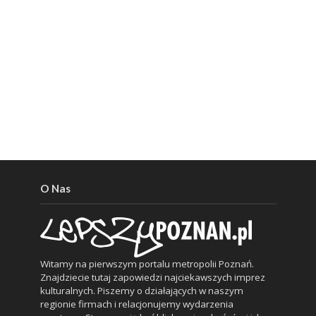
O Nas
Witamy na pierwszym portalu metropolii Poznań.
Znajdziecie tutaj zapowiedzi najciekawszych imprez
kulturalnych. Piszemy o działających w naszym
regionie firmach i relacjonujemy wydarzenia