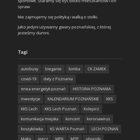
sportowe. Staramy się być blisko mieszkańców i ich
spraw.
Nie zajmujemy się polityką i walką o stołki.
Jako jedyni używamy gwary poznańskiej, z której
jesteśmy dumni.
Tagi
autobusy
bieganie
bimba
CK ZAMEK
covid-19
daty z Poznania
enea energetyk poznań
HISTORIA POZNANIA
inwestycje
KALENDARIUM POZNAŃSKIE
KKS
KKS Lech
KKS Lech Poznań
Kolejorz
komunikacja miejska
koncert
koronawirus
koszykówka
KS WARTA Poznań
LECH POZNAŃ
Malta
mecz
MPK
MTP
objazdy