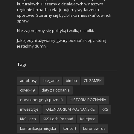
kulturalnych. Piszemy o działających w naszym
regionie firmach i relacjonujemy wydarzenia
sportowe. Staramy się być blisko mieszkańców i ich
spraw.
Nie zajmujemy się polityką i walką o stołki.
Jako jedyni używamy gwary poznańskiej, z której
jesteśmy dumni.
Tagi
autobusy
bieganie
bimba
CK ZAMEK
covid-19
daty z Poznania
enea energetyk poznań
HISTORIA POZNANIA
inwestycje
KALENDARIUM POZNAŃSKIE
KKS
KKS Lech
KKS Lech Poznań
Kolejorz
komunikacja miejska
koncert
koronawirus