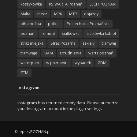
koszykówka
KS WARTA Poznań
LECH POZNAŃ
Malta
mecz
MPK
MTP
objazdy
piłka nożna
policja
Politechnika Poznańska
poznań
remont
siatkówka
siatkówka kobiet
straż miejska
Straż Pożarna
szkieły
tramwaj
tramwaje
UAM
utrudnienia
warta poznań
waterpolo
w poznaniu
wypadek
ZDM
ZTM
Instagram
Instagram has returned empty data. Please authorize
your Instagram account in the
plugin settings
.
© lepszyPOZNAN.pl