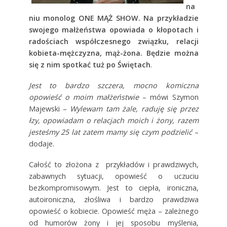
na
niu monolog ONE MĄŻ SHOW. Na przykładzie
swojego małżeństwa opowiada o kłopotach i
radościach współczesnego związku, relacji
kobieta-mężczyzna, mąż-żona. Będzie można
się z nim spotkać tuż po Świętach
.
Jest to bardzo szczera, mocno komiczna
opowieść o moim małżeństwie
– mówi Szymon
Majewski –
Wylewam tam żale, raduję się przez
łzy, opowiadam o relacjach moich i żony, razem
jesteśmy 25 lat zatem mamy się czym podzielić
–
dodaje.
Całość to złożona z przykładów i prawdziwych,
zabawnych sytuacji, opowieść o uczuciu
bezkompromisowym. Jest to ciepła, ironiczna,
autoironiczna, złośliwa i bardzo prawdziwa
opowieść o kobiecie. Opowieść męża – zależnego
od humorów żony i jej sposobu myślenia,