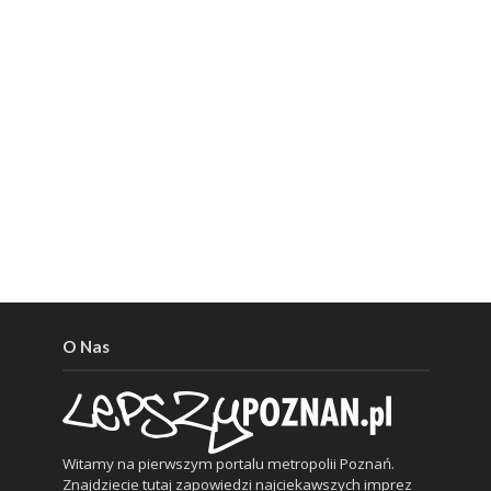
O Nas
Witamy na pierwszym portalu metropolii Poznań.
Znajdziecie tutaj zapowiedzi najciekawszych imprez