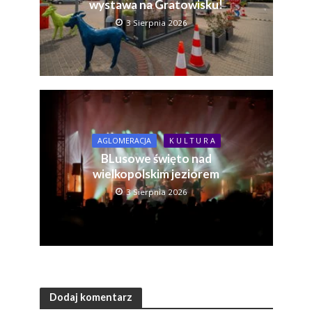
wystawa na Gratowisku!
3 Sierpnia 2026
AGLOMERACJA
K U L T U R A
BLusowe święto nad
wielkopolskim jeziorem
3 Sierpnia 2026
Dodaj komentarz