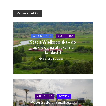
Zobacz także
AGLOMERACJA
K U L T U R A
Stacja Wielkopolska – do
odkrywania atrakcji na
landach!
6 Sierpnia 2026
K U L T U R A
POZNAŃ
Powrót do przeszłości –