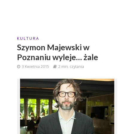
K U L T U R A
Szymon Majewski w
Poznaniu wyleje… żale
3 Kwietnia 2015
2 min. czytania