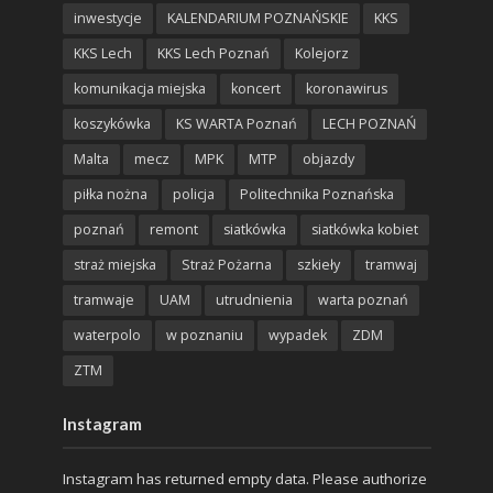
inwestycje
KALENDARIUM POZNAŃSKIE
KKS
KKS Lech
KKS Lech Poznań
Kolejorz
komunikacja miejska
koncert
koronawirus
koszykówka
KS WARTA Poznań
LECH POZNAŃ
Malta
mecz
MPK
MTP
objazdy
piłka nożna
policja
Politechnika Poznańska
poznań
remont
siatkówka
siatkówka kobiet
straż miejska
Straż Pożarna
szkieły
tramwaj
tramwaje
UAM
utrudnienia
warta poznań
waterpolo
w poznaniu
wypadek
ZDM
ZTM
Instagram
Instagram has returned empty data. Please authorize