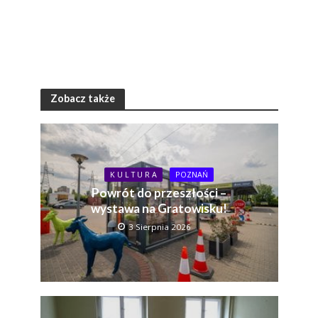
Zobacz także
K U L T U R A
POZNAŃ
Powrót do przeszłości –
wystawa na Gratowisku!
3 Sierpnia 2026