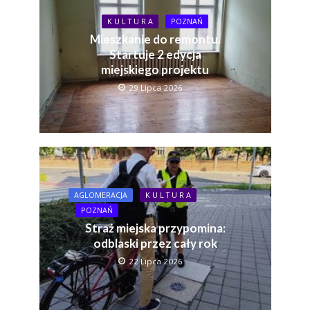
K U L T U R A
POZNAŃ
Mieszkanie do remontu.
Startuje 2 edycja
miejskiego projektu
29 Lipca 2026
AGLOMERACJA
K U L T U R A
POZNAŃ
Straż miejska przypomina:
odblaski przez cały rok
22 Lipca 2026