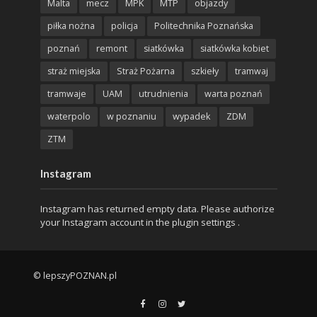
Malta
mecz
MPK
MTP
objazdy
piłka nożna
policja
Politechnika Poznańska
poznań
remont
siatkówka
siatkówka kobiet
straż miejska
Straż Pożarna
szkieły
tramwaj
tramwaje
UAM
utrudnienia
warta poznań
waterpolo
w poznaniu
wypadek
ZDM
ZTM
Instagram
Instagram has returned empty data. Please authorize
your Instagram account in the
plugin settings
.
© lepszyPOZNAN.pl