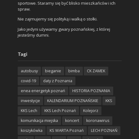
sportowe. Staramy się być blisko mieszkańców i ich
spraw.
Nie zajmujemy się polityką i walką o stołki.
Jako jedyni używamy gwary poznańskiej, z której
jesteśmy dumni.
Tagi
autobusy
bieganie
bimba
CK ZAMEK
covid-19
daty z Poznania
enea energetyk poznań
HISTORIA POZNANIA
inwestycje
KALENDARIUM POZNAŃSKIE
KKS
KKS Lech
KKS Lech Poznań
Kolejorz
komunikacja miejska
koncert
koronawirus
koszykówka
KS WARTA Poznań
LECH POZNAŃ