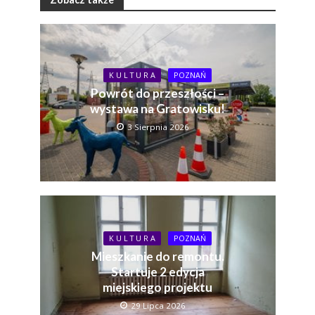
K U L T U R A
POZNAŃ
Powrót do przeszłości –
wystawa na Gratowisku!
3 Sierpnia 2026
K U L T U R A
POZNAŃ
Mieszkanie do remontu.
Startuje 2 edycja
miejskiego projektu
29 Lipca 2026