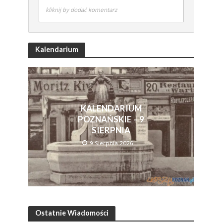
kliknij by dodać komentarz
Kalendarium
KALENDARIUM
POZNAŃSKIE – 9
SIERPNIA
9 Sierpnia 2026
Ostatnie Wiadomości