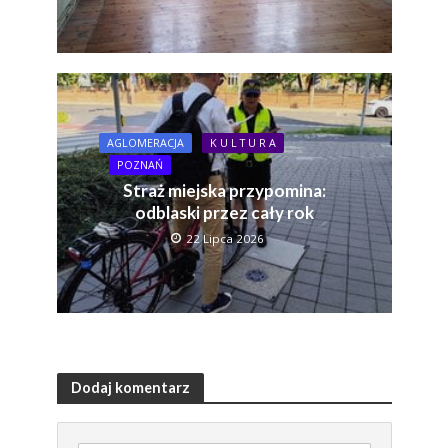
AGLOMERACJA
K U L T U R A
POZNAŃ
Straż miejska przypomina:
odblaski przez cały rok
22 Lipca 2026
Dodaj komentarz