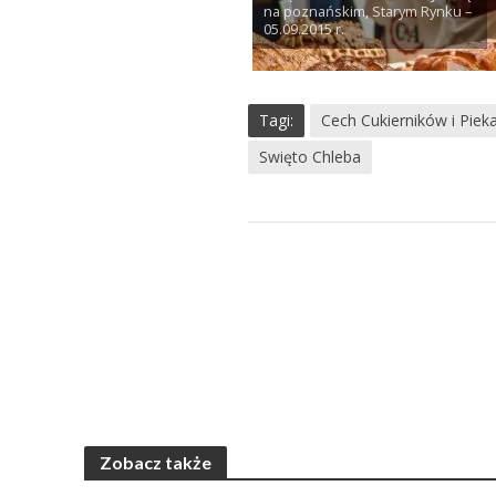
na poznańskim, Starym Rynku –
05.09.2015 r.
Tagi:
Cech Cukierników i Piek
Swięto Chleba
Zobacz także