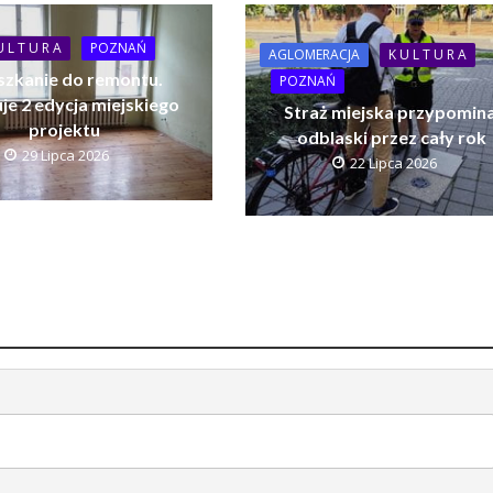
U L T U R A
POZNAŃ
AGLOMERACJA
K U L T U R A
szkanie do remontu.
POZNAŃ
je 2 edycja miejskiego
Straż miejska przypomina
projektu
odblaski przez cały rok
29 Lipca 2026
22 Lipca 2026