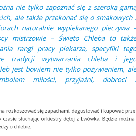
żna nie tylko zapoznać się z szeroką gam
ich, ale także przekonać się o smakowych 
orach naturalnie wypiekanego pieczywa 
scy mistrzowie – Święto Chleba to takż
nia rangi pracy piekarza, specyfiki teg
e tradycji wytwarzania chleba i jeg
leb jest bowiem nie tylko pożywieniem, al
ymbolem miłości, przyjaźni, dobroci 
żna rozkoszować się zapachami, degustować i kupować prz
 czasie słuchając orkiestry dętej z Lwówka. Będzie można
dzy o chlebie.