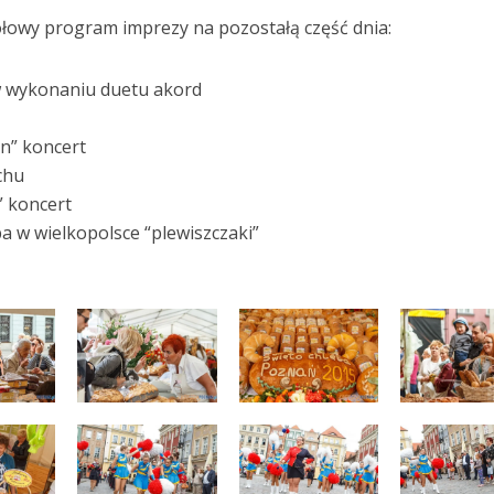
łowy program imprezy na pozostałą część dnia:
w wykonaniu duetu akord
en” koncert
chu
” koncert
ba w wielkopolsce “plewiszczaki”