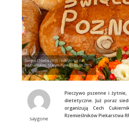
Święto Chleba 2015 - odbyło się na
poznańskim, Starym Rynku - 05.09.2015
r.
Pieczywo pszenne i żytnie,
dietetyczne. Już poraz si
organizują Cech Cukier
Rzemieślników Piekarstwa R
saygone