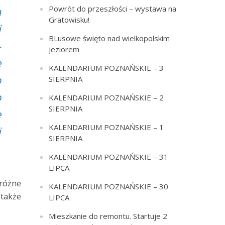
Powrót do przeszłości – wystawa na
ą
Gratowisku!
i
BLusowe święto nad wielkopolskim
–
jeziorem
e
KALENDARIUM POZNAŃSKIE – 3
o
SIERPNIA
o
KALENDARIUM POZNAŃSKIE – 2
SIERPNIA
e
KALENDARIUM POZNAŃSKIE – 1
i
SIERPNIA
KALENDARIUM POZNAŃSKIE – 31
LIPCA
eróżne
KALENDARIUM POZNAŃSKIE – 30
 także
LIPCA
Mieszkanie do remontu. Startuje 2