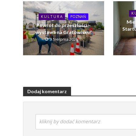
K 
K U L T U R A
POZNAŃ
Mie
Powrót do przeszłości –
Startu
wystawa na Gratowisku!
3 Sierpnia 2026
Dodaj komentarz
kliknij by dodać komentarz