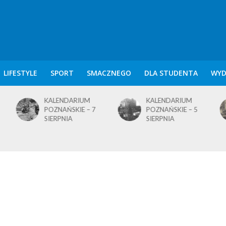
LIFESTYLE
SPORT
SMACZNEGO
DLA STUDENTA
WYD
KALENDARIUM
KALENDARIUM
POZNAŃSKIE – 7
POZNAŃSKIE – 5
SIERPNIA
SIERPNIA