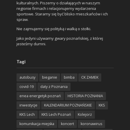
kulturalnych. Piszemy o działających w naszym
regionie firmach i relacjonujemy wydarzenia
sportowe. Staramy się być blisko mieszkańców i ich
spraw.
Nie zajmujemy się polityką i walką o stołki.
Jako jedyni używamy gwary poznańskiej, z której
jesteśmy dumni.
Tagi
autobusy
bieganie
bimba
CK ZAMEK
covid-19
daty z Poznania
enea energetyk poznań
HISTORIA POZNANIA
inwestycje
KALENDARIUM POZNAŃSKIE
KKS
KKS Lech
KKS Lech Poznań
Kolejorz
komunikacja miejska
koncert
koronawirus