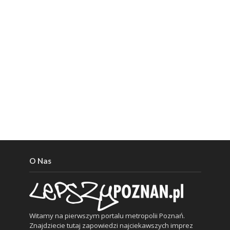
O Nas
Witamy na pierwszym portalu metropolii Poznań.
Znajdziecie tutaj zapowiedzi najciekawszych imprez