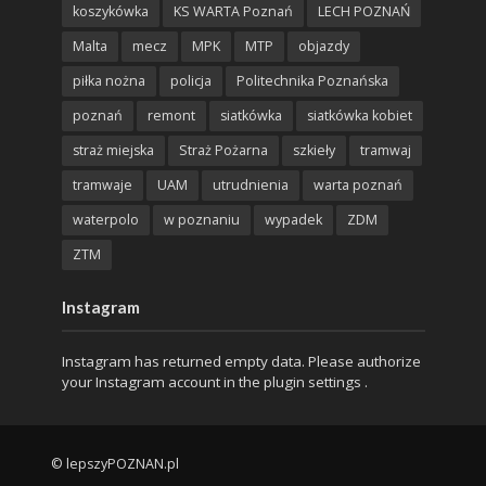
koszykówka
KS WARTA Poznań
LECH POZNAŃ
Malta
mecz
MPK
MTP
objazdy
piłka nożna
policja
Politechnika Poznańska
poznań
remont
siatkówka
siatkówka kobiet
straż miejska
Straż Pożarna
szkieły
tramwaj
tramwaje
UAM
utrudnienia
warta poznań
waterpolo
w poznaniu
wypadek
ZDM
ZTM
Instagram
Instagram has returned empty data. Please authorize
your Instagram account in the
plugin settings
.
© lepszyPOZNAN.pl