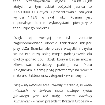
tego przedsięwzięcia wynosi 70.600.000,00
złotych, w tym udział pożyczki Jessica to
37.500.000,00 złotych. Oprocentowanie pożyczki
wynosi 1,12% w skali roku. Poznań jest
regionalnym liderem wykorzystania pieniędzy z
tego unijnego projektu.
Dzięki tej inwestycji nie tylko zostanie
zagospodarowane obecnie zaniedbane miejsce
przy ul.Za Bramką, ale przede wszystkim uzyska
się na tyle dużą liczbę miejsc parkingowych dla
okolicy (ponad 300), dzięki którym będzie można
zlikwidować dzisiejszy parking na Placu
Kolegiackim, a samą płytę przeznaczyć na skwer z
małą architekturą oraz usługami kawiarnianymi.
Dzięki tej umowie zrealizujemy marzenie, w wielu
miastach na świecie obok dużego rynku
głównego jest też mały, często bardziej
klimatyczny
–
mówi prezydent Ryszard Grobelny –