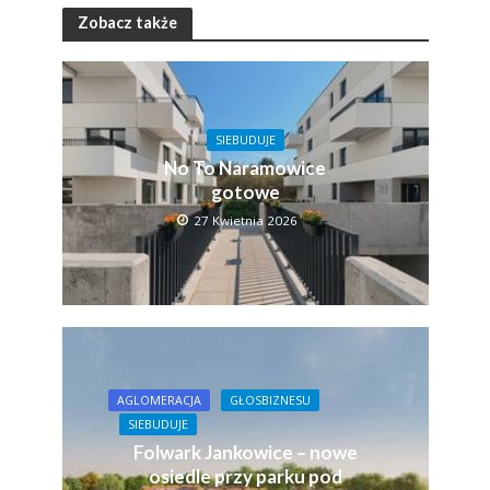
Zobacz także
SIEBUDUJE
No To Naramowice
gotowe
27 Kwietnia 2026
AGLOMERACJA
GŁOSBIZNESU
SIEBUDUJE
Folwark Jankowice – nowe
osiedle przy parku pod