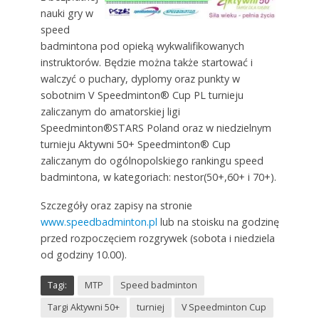
nauki gry w
speed
badmintona pod opieką wykwalifikowanych
instruktorów. Będzie można także startować i
walczyć o puchary, dyplomy oraz punkty w
sobotnim V Speedminton® Cup PL turnieju
zaliczanym do amatorskiej ligi
Speedminton®STARS Poland oraz w niedzielnym
turnieju Aktywni 50+ Speedminton® Cup
zaliczanym do ogólnopolskiego rankingu speed
badmintona, w kategoriach: nestor(50+,60+ i 70+).
Szczegóły oraz zapisy na stronie
www.speedbadminton.pl
lub na stoisku na godzinę
przed rozpoczęciem rozgrywek (sobota i niedziela
od godziny 10.00).
Tagi:
MTP
Speed badminton
Targi Aktywni 50+
turniej
V Speedminton Cup