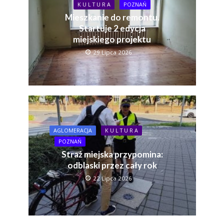
K U L T U R A
POZNAŃ
Mieszkanie do remontu.
Startuje 2 edycja
miejskiego projektu
29 Lipca 2026
AGLOMERACJA
K U L T U R A
POZNAŃ
Straż miejska przypomina:
odblaski przez cały rok
22 Lipca 2026