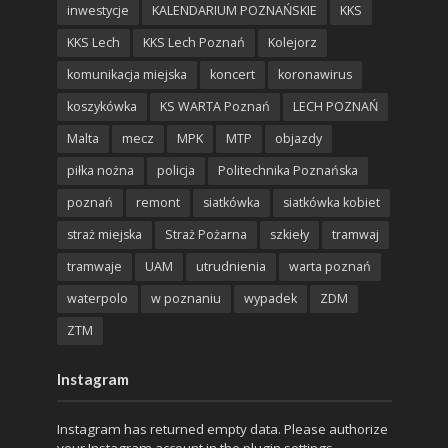
inwestycje
KALENDARIUM POZNAŃSKIE
KKS
KKS Lech
KKS Lech Poznań
Kolejorz
komunikacja miejska
koncert
koronawirus
koszykówka
KS WARTA Poznań
LECH POZNAŃ
Malta
mecz
MPK
MTP
objazdy
piłka nożna
policja
Politechnika Poznańska
poznań
remont
siatkówka
siatkówka kobiet
straż miejska
Straż Pożarna
szkieły
tramwaj
tramwaje
UAM
utrudnienia
warta poznań
waterpolo
w poznaniu
wypadek
ZDM
ZTM
Instagram
Instagram has returned empty data. Please authorize
your Instagram account in the
plugin settings
.