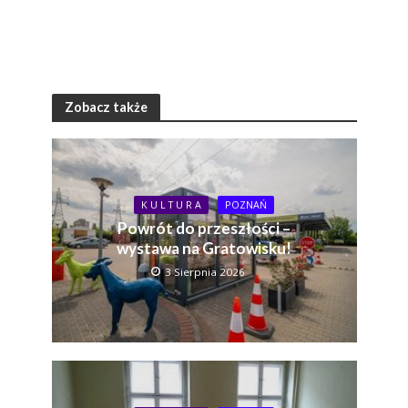
Zobacz także
K U L T U R A
POZNAŃ
Powrót do przeszłości –
wystawa na Gratowisku!
3 Sierpnia 2026