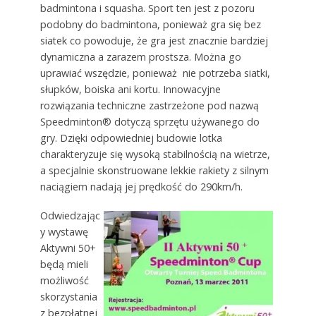
badmintona i squasha. Sport ten jest z pozoru
podobny do badmintona, ponieważ gra się bez
siatek co powoduje, że gra jest znacznie bardziej
dynamiczna a zarazem prostsza. Można go
uprawiać wszędzie, ponieważ nie potrzeba siatki,
słupków, boiska ani kortu. Innowacyjne
rozwiązania techniczne zastrzeżone pod nazwą
Speedminton® dotyczą sprzętu używanego do
gry. Dzięki odpowiedniej budowie lotka
charakteryzuje się wysoką stabilnością na wietrze,
a specjalnie skonstruowane lekkie rakiety z silnym
naciągiem nadają jej prędkość do 290km/h.
Odwiedzając
y wystawę
Aktywni 50+
będą mieli
możliwość
skorzystania
z bezpłatnej