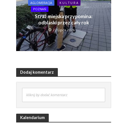
AGLOMERACJA
K U L T U R A
POZNAŃ
Straż miejska przypomina:
odblaski przez cały rok
22 Lipca 2026
Dodaj komentarz
kliknij by dodać komentarz
Kalendarium