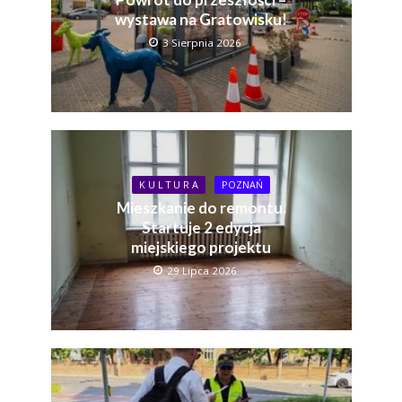
wystawa na Gratowisku!
3 Sierpnia 2026
K U L T U R A
POZNAŃ
Mieszkanie do remontu.
Startuje 2 edycja
miejskiego projektu
29 Lipca 2026