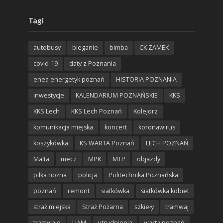
Tagi
autobusy
bieganie
bimba
CK ZAMEK
covid-19
daty z Poznania
enea energetyk poznań
HISTORIA POZNANIA
inwestycje
KALENDARIUM POZNAŃSKIE
KKS
KKS Lech
KKS Lech Poznań
Kolejorz
komunikacja miejska
koncert
koronawirus
koszykówka
KS WARTA Poznań
LECH POZNAŃ
Malta
mecz
MPK
MTP
objazdy
piłka nożna
policja
Politechnika Poznańska
poznań
remont
siatkówka
siatkówka kobiet
straż miejska
Straż Pożarna
szkieły
tramwaj
tramwaje
UAM
utrudnienia
warta poznań