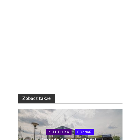
Zobacz także
K U L T U R A
POZNAŃ
Powrót do przeszłości –