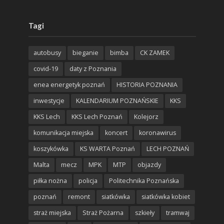
Tagi
autobusy
bieganie
bimba
CK ZAMEK
covid-19
daty z Poznania
enea energetyk poznań
HISTORIA POZNANIA
inwestycje
KALENDARIUM POZNAŃSKIE
KKS
KKS Lech
KKS Lech Poznań
Kolejorz
komunikacja miejska
koncert
koronawirus
koszykówka
KS WARTA Poznań
LECH POZNAŃ
Malta
mecz
MPK
MTP
objazdy
piłka nożna
policja
Politechnika Poznańska
poznań
remont
siatkówka
siatkówka kobiet
straż miejska
Straż Pożarna
szkieły
tramwaj