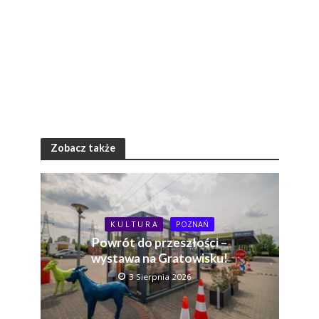
Zobacz także
K U L T U R A
POZNAŃ
Powrót do przeszłości –
wystawa na Gratowisku!
3 Sierpnia 2026