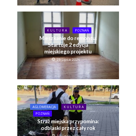
K U L T U R A
POZNAŃ
Mieszkanie do remontu.
Startuje 2 edycja
miejskiego projektu
29 Lipca 2026
AGLOMERACJA
K U L T U R A
POZNAŃ
Straż miejska przypomina:
odblaski przez cały rok
22 Lipca 2026