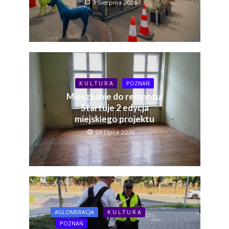
3 Sierpnia 2026
K U L T U R A
POZNAŃ
Mieszkanie do remontu.
Startuje 2 edycja
miejskiego projektu
29 Lipca 2026
AGLOMERACJA
K U L T U R A
POZNAŃ