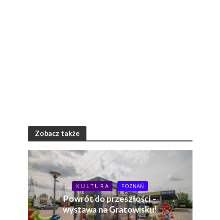
Zobacz także
K U L T U R A
POZNAŃ
Powrót do przeszłości –
wystawa na Gratowisku!