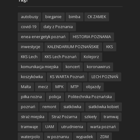
autobusy
bieganie
bimba
CK ZAMEK
covid-19
daty z Poznania
enea energetyk poznań
HISTORIA POZNANIA
inwestycje
KALENDARIUM POZNAŃSKIE
KKS
KKS Lech
KKS Lech Poznań
Kolejorz
komunikacja miejska
koncert
koronawirus
koszykówka
KS WARTA Poznań
LECH POZNAŃ
Malta
mecz
MPK
MTP
objazdy
piłka nożna
policja
Politechnika Poznańska
poznań
remont
siatkówka
siatkówka kobiet
straż miejska
Straż Pożarna
szkieły
tramwaj
tramwaje
UAM
utrudnienia
warta poznań
waterpolo
w poznaniu
wypadek
ZDM