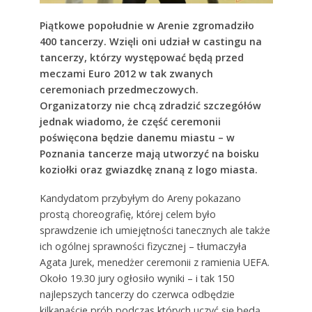
Piątkowe popołudnie w Arenie zgromadziło
400 tancerzy. Wzięli oni udział w castingu na
tancerzy, którzy występować będą przed
meczami Euro 2012 w tak zwanych
ceremoniach przedmeczowych.
Organizatorzy nie chcą zdradzić szczegółów
jednak wiadomo, że część ceremonii
poświęcona będzie danemu miastu – w
Poznania tancerze mają utworzyć na boisku
koziołki oraz gwiazdkę znaną z logo miasta.
Kandydatom przybyłym do Areny pokazano
prostą choreografię, której celem było
sprawdzenie ich umiejętności tanecznych ale także
ich ogólnej sprawności fizycznej – tłumaczyła
Agata Jurek, menedżer ceremonii z ramienia UEFA.
Około 19.30 jury ogłosiło wyniki – i tak 150
najlepszych tancerzy do czerwca odbędzie
kilkanaście prób podczas których uczyć się będą