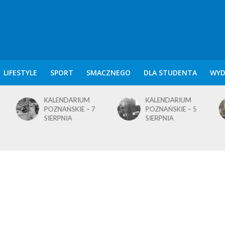
LIFESTYLE
SPORT
SMACZNEGO
DLA STUDENTA
WYD
KALENDARIUM
KALENDARIUM
POZNAŃSKIE – 7
POZNAŃSKIE – 5
SIERPNIA
SIERPNIA