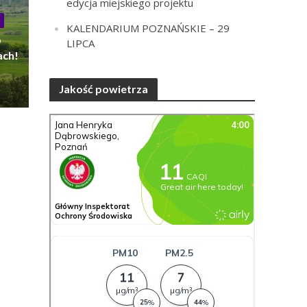
edycja miejskiego projektu
KALENDARIUM POZNAŃSKIE – 29
o
LIPCA
ach!
Jakość powietrza