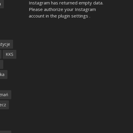
Instagram has returned empty data.
a
Please authorize your Instagram
account in the
plugin settings
.
tycje
KKS
ń
ska
znań
ecz