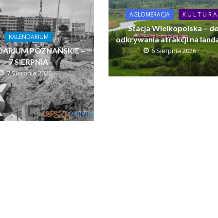
AGLOMERACJA
K U L T U R A
Stacja Wielkopolska – d
KALENDARIUM
odkrywania atrakcji na land
DARIUM POZNAŃSKIE –
6 Sierpnia 2026
7 SIERPNIA
7 Sierpnia 2026