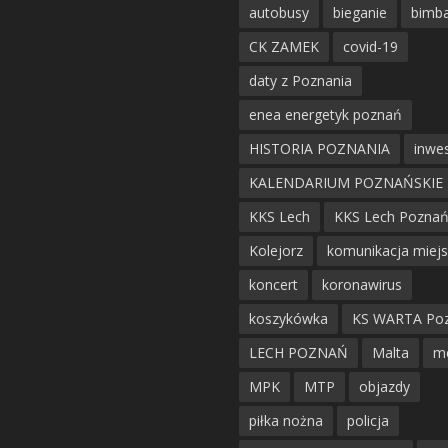
autobusy
bieganie
bimb
CK ZAMEK
covid-19
daty z Poznania
enea energetyk poznań
HISTORIA POZNANIA
inwes
KALENDARIUM POZNAŃSKIE
KKS Lech
KKS Lech Pozna
Kolejorz
komunikacja miej
koncert
koronawirus
koszykówka
KS WARTA Po
LECH POZNAŃ
Malta
m
MPK
MTP
objazdy
piłka nożna
policja