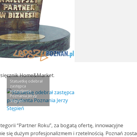
iesięcznik Home&Market.
Statuetkę odebrał
zastępca
prezydenta
Poznania Jerzy
Stępień
tegorii “Partner Roku”, za bogatą ofertę, innowacyjne
ie się dużym profesjonalizmem i rzetelnością. Poznań zosta