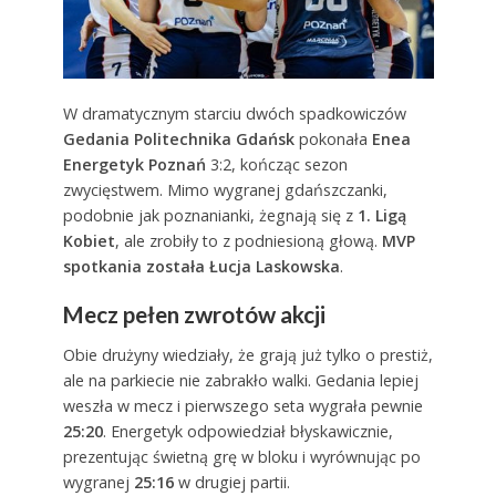
W dramatycznym starciu dwóch spadkowiczów
Gedania Politechnika Gdańsk
pokonała
Enea
Energetyk Poznań
3:2, kończąc sezon
zwycięstwem. Mimo wygranej gdańszczanki,
podobnie jak poznanianki, żegnają się z
1. Ligą
Kobiet
, ale zrobiły to z podniesioną głową.
MVP
spotkania została Łucja Laskowska
.
Mecz pełen zwrotów akcji
Obie drużyny wiedziały, że grają już tylko o prestiż,
ale na parkiecie nie zabrakło walki. Gedania lepiej
weszła w mecz i pierwszego seta wygrała pewnie
25:20
. Energetyk odpowiedział błyskawicznie,
prezentując świetną grę w bloku i wyrównując po
wygranej
25:16
w drugiej partii.