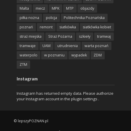
Malta
mecz
MPK
MTP
objazdy
piłka nożna
policja
Politechnika Poznańska
poznań
remont
siatkówka
siatkówka kobiet
straż miejska
Straż Pożarna
szkieły
tramwaj
tramwaje
UAM
utrudnienia
warta poznań
waterpolo
w poznaniu
wypadek
ZDM
ZTM
Instagram
Instagram has returned empty data. Please authorize
your Instagram account in the
plugin settings
.
© lepszyPOZNAN.pl