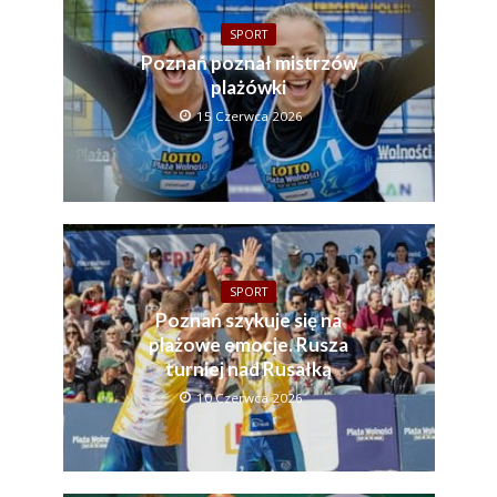
SPORT
Poznań poznał mistrzów
plażówki
15 Czerwca 2026
SPORT
Poznań szykuje się na
plażowe emocje. Rusza
turniej nad Rusałką
10 Czerwca 2026