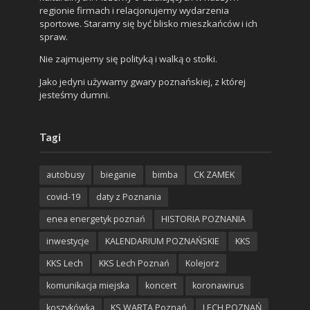
regionie firmach i relacjonujemy wydarzenia
sportowe. Staramy się być blisko mieszkańców i ich
spraw.
Nie zajmujemy się polityką i walką o stołki.
Jako jedyni używamy gwary poznańskiej, z której
jesteśmy dumni.
Tagi
autobusy
bieganie
bimba
CK ZAMEK
covid-19
daty z Poznania
enea energetyk poznań
HISTORIA POZNANIA
inwestycje
KALENDARIUM POZNAŃSKIE
KKS
KKS Lech
KKS Lech Poznań
Kolejorz
komunikacja miejska
koncert
koronawirus
koszykówka
KS WARTA Poznań
LECH POZNAŃ