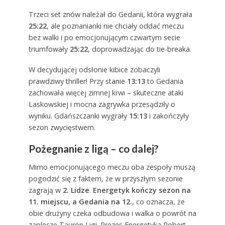
Trzeci set znów należał do Gedanii, która wygrała
25:22
, ale poznanianki nie chciały oddać meczu
bez walki i po emocjonującym czwartym secie
triumfowały
25:22
, doprowadzając do tie-breaka.
W decydującej odsłonie kibice zobaczyli
prawdziwy thriller! Przy stanie
13:13
to Gedania
zachowała więcej zimnej krwi – skuteczne ataki
Laskowskiej i mocna zagrywka przesądziły o
wyniku. Gdańszczanki wygrały
15:13
i zakończyły
sezon zwycięstwem.
Pożegnanie z ligą – co dalej?
Mimo emocjonującego meczu oba zespoły muszą
pogodzić się z faktem, że w przyszłym sezonie
zagrają w
2. Lidze
.
Energetyk kończy sezon na
11. miejscu, a Gedania na 12.
, co oznacza, że
obie drużyny czeka odbudowa i walka o powrót na
zaplecze Tauron Ligi. Prezes Energetyka Robert