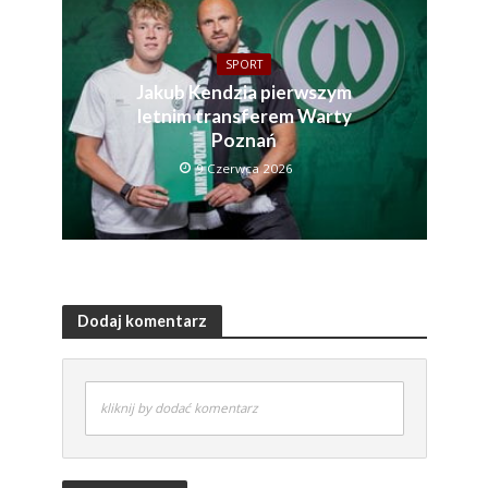
SPORT
Jakub Kendzia pierwszym
letnim transferem Warty
Poznań
9 Czerwca 2026
Dodaj komentarz
kliknij by dodać komentarz