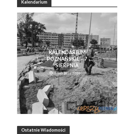
Kalendarium
KALENDARIUM
POZNAŃSKIE – 7
SIERPNIA
7 Sierpnia 2026
Ostatnie Wiadomości