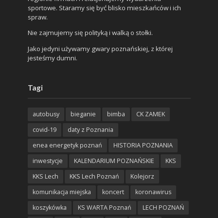
sportowe. Staramy się być blisko mieszkańców i ich
spraw.
Nie zajmujemy się polityką i walką o stołki.
Jako jedyni używamy gwary poznańskiej, z której
jesteśmy dumni.
Tagi
autobusy
bieganie
bimba
CK ZAMEK
covid-19
daty z Poznania
enea energetyk poznań
HISTORIA POZNANIA
inwestycje
KALENDARIUM POZNAŃSKIE
KKS
KKS Lech
KKS Lech Poznań
Kolejorz
komunikacja miejska
koncert
koronawirus
koszykówka
KS WARTA Poznań
LECH POZNAŃ