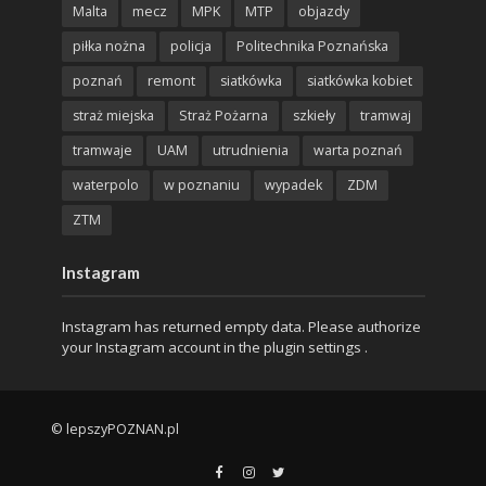
Malta
mecz
MPK
MTP
objazdy
piłka nożna
policja
Politechnika Poznańska
poznań
remont
siatkówka
siatkówka kobiet
straż miejska
Straż Pożarna
szkieły
tramwaj
tramwaje
UAM
utrudnienia
warta poznań
waterpolo
w poznaniu
wypadek
ZDM
ZTM
Instagram
Instagram has returned empty data. Please authorize
your Instagram account in the
plugin settings
.
© lepszyPOZNAN.pl