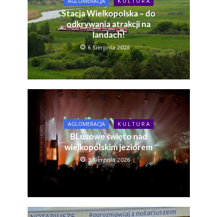
AGLOMERACJA
K U L T U R A
Stacja Wielkopolska – do
odkrywania atrakcji na
landach!
6 Sierpnia 2026
AGLOMERACJA
K U L T U R A
BLusowe święto nad
wielkopolskim jeziorem
3 Sierpnia 2026