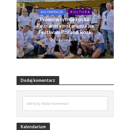
AGLOMERACJA
K U L T U R A
Prawo w rytmie rocka:
Poznańscy notariusze na
Festiwalu Pol’and’Rock
28 Lipca 2026
Dodaj komentarz
kliknij by dodać komentarz
Kalendarium