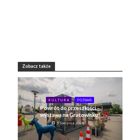
Zobacz także
K U L T U R A
POZNAŃ
Powrót do przeszłości –
wystawa na Gratowisku!
3 Sierpnia 2026