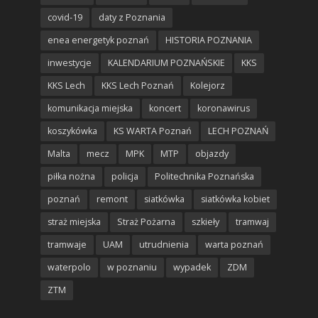
covid-19
daty z Poznania
enea energetyk poznań
HISTORIA POZNANIA
inwestycje
KALENDARIUM POZNAŃSKIE
KKS
KKS Lech
KKS Lech Poznań
Kolejorz
komunikacja miejska
koncert
koronawirus
koszykówka
KS WARTA Poznań
LECH POZNAŃ
Malta
mecz
MPK
MTP
objazdy
piłka nożna
policja
Politechnika Poznańska
poznań
remont
siatkówka
siatkówka kobiet
straż miejska
Straż Pożarna
szkieły
tramwaj
tramwaje
UAM
utrudnienia
warta poznań
waterpolo
w poznaniu
wypadek
ZDM
ZTM