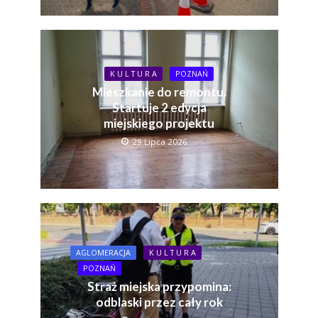
K U L T U R A
POZNAŃ
Mieszkanie do remontu.
Startuje 2 edycja
miejskiego projektu
29 Lipca 2026
AGLOMERACJA
K U L T U R A
POZNAŃ
Straż miejska przypomina:
odblaski przez cały rok