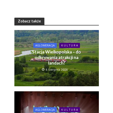
Zobacz także
AGLOMERACJA
K U L T U R A
Stacja Wielkopolska – do
odkrywania atrakcji na
landach!
6 Sierpnia 2026
AGLOMERACJA
K U L T U R A