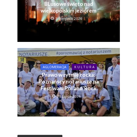
BLusowe święto nad
wielkopolskim jeziorem
3 Sierpnia 2026
AGLOMERACJA
K U L T U R A
Prawo w rytmie rocka:
Poznańscy notariusze na
Festiwalu Pol’and’Rock
28 Lipca 2026