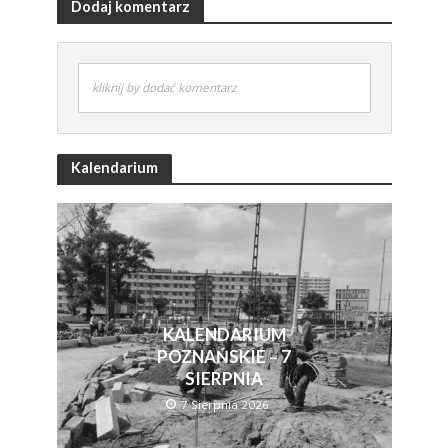
Dodaj komentarz
kliknij by dodać komentarz
Kalendarium
KALENDARIUM
POZNAŃSKIE – 7
SIERPNIA
7 Sierpnia 2026