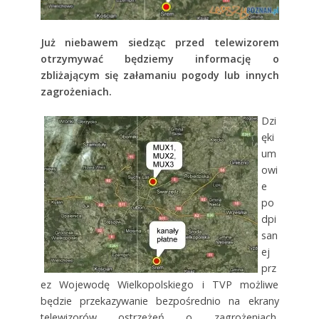
Już niebawem siedząc przed telewizorem
otrzymywać będziemy informację o
zbliżającym się załamaniu pogody lub innych
zagrożeniach.
Dzi
ęki
um
owi
e
po
dpi
san
ej
prz
ez Wojewodę Wielkopolskiego i TVP możliwe
będzie przekazywanie bezpośrednio na ekrany
telewizorów ostrzeżeń o zagrożeniach,