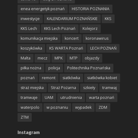
enea energetyk poznań
HISTORIA POZNANIA
inwestycje
KALENDARIUM POZNAŃSKIE
KKS
KKS Lech
KKS Lech Poznań
Kolejorz
komunikacja miejska
koncert
koronawirus
koszykówka
KS WARTA Poznań
LECH POZNAŃ
Malta
mecz
MPK
MTP
objazdy
piłka nożna
policja
Politechnika Poznańska
poznań
remont
siatkówka
siatkówka kobiet
straż miejska
Straż Pożarna
szkieły
tramwaj
tramwaje
UAM
utrudnienia
warta poznań
waterpolo
w poznaniu
wypadek
ZDM
ZTM
Instagram