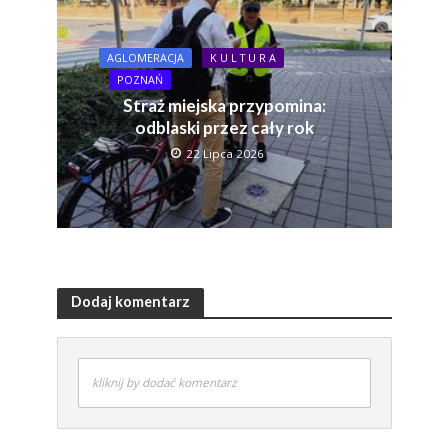
AGLOMERACJA
K U L T U R A
POZNAŃ
Straż miejska przypomina:
odblaski przez cały rok
22 Lipca 2026
Dodaj komentarz
kliknij by dodać komentarz