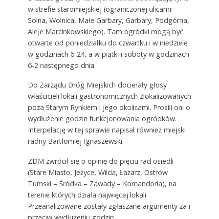
w strefie staromiejskiej (ograniczonej ulicami:
Solna, Wolnica, Małe Garbary, Garbary, Podgórna,
Aleje Marcinkowskiego). Tam ogródki mogą być
otwarte od poniedziałku do czwartku i w niedziele
w godzinach 6-24, a w piątki i soboty w godzinach
6-2 następnego dnia.
Do Zarządu Dróg Miejskich docierały głosy
właścicieli lokali gastronomicznych zlokalizowanych
poza Starym Rynkiem i jego okolicami. Prosili oni o
wydłużenie godzin funkcjonowania ogródków.
Interpelację w tej sprawie napisał również miejski
radny Bartłomiej Ignaszewski.
ZDM zwrócił się o opinię do pięciu rad osiedli
(Stare Miasto, Jeżyce, Wilda, Łazarz, Ostrów
Tumski – Śródka – Zawady – Komandoria), na
terenie których działa najwięcej lokali.
Przeanalizowane zostały zgłaszane argumenty za i
przeciw wydłużeniu godzin.