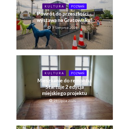
K U L T U R A
POZNAŃ
Powrót do przeszłości –
wystawa na Gratowisku!
3 Sierpnia 2026
K U L T U R A
POZNAŃ
Mieszkanie do remontu.
Startuje 2 edycja
miejskiego projektu
29 Lipca 2026