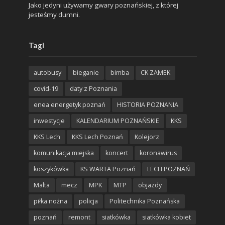
Jako jedyni używamy gwary poznańskiej, z której
jesteśmy dumni.
Tagi
autobusy
bieganie
bimba
CK ZAMEK
covid-19
daty z Poznania
enea energetyk poznań
HISTORIA POZNANIA
inwestycje
KALENDARIUM POZNAŃSKIE
KKS
KKS Lech
KKS Lech Poznań
Kolejorz
komunikacja miejska
koncert
koronawirus
koszykówka
KS WARTA Poznań
LECH POZNAŃ
Malta
mecz
MPK
MTP
objazdy
piłka nożna
policja
Politechnika Poznańska
poznań
remont
siatkówka
siatkówka kobiet