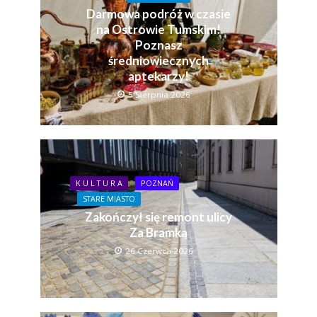
Darmowa podróż w czasie
na Ostrowie Tumskim!
Poznasz
średniowiecznych
aptekarzy!
5 Sierpnia 2026
K U L T U R A
POZNAŃ
STARE MIASTO
Zakończył się remont ulicy
Za Bramką
26 Czerwca 2026