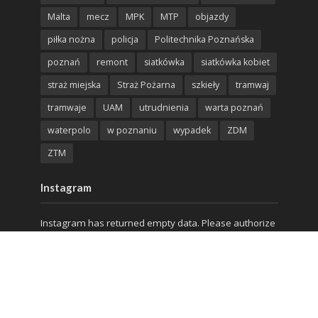
Malta
mecz
MPK
MTP
objazdy
piłka nożna
policja
Politechnika Poznańska
poznań
remont
siatkówka
siatkówka kobiet
straż miejska
Straż Pożarna
szkieły
tramwaj
tramwaje
UAM
utrudnienia
warta poznań
waterpolo
w poznaniu
wypadek
ZDM
ZTM
Instagram
Instagram has returned empty data. Please authorize
your Instagram account in the
plugin settings
.
© lepszyPOZNAN.pl