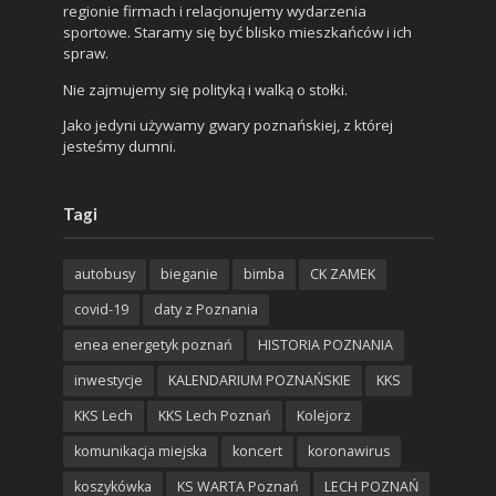
regionie firmach i relacjonujemy wydarzenia
sportowe. Staramy się być blisko mieszkańców i ich
spraw.
Nie zajmujemy się polityką i walką o stołki.
Jako jedyni używamy gwary poznańskiej, z której
jesteśmy dumni.
Tagi
autobusy
bieganie
bimba
CK ZAMEK
covid-19
daty z Poznania
enea energetyk poznań
HISTORIA POZNANIA
inwestycje
KALENDARIUM POZNAŃSKIE
KKS
KKS Lech
KKS Lech Poznań
Kolejorz
komunikacja miejska
koncert
koronawirus
koszykówka
KS WARTA Poznań
LECH POZNAŃ