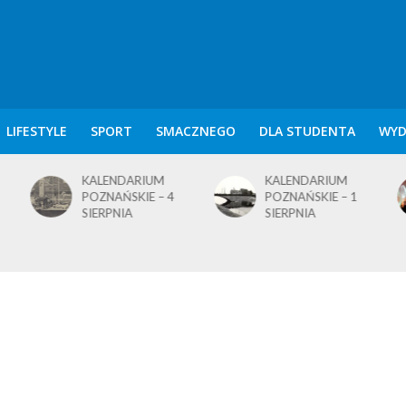
LIFESTYLE
SPORT
SMACZNEGO
DLA STUDENTA
WYD
KALENDARIUM
KALENDARIUM
POZNAŃSKIE – 4
POZNAŃSKIE – 1
SIERPNIA
SIERPNIA