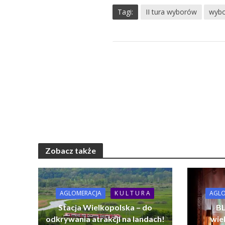
Tagi:
II tura wyborów
wyb
Zobacz także
AGLOMERACJA
K U L T U R A
AGLO
Stacja Wielkopolska – do
BL
odkrywania atrakcji na landach!
wie