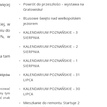
Powrót do przeszłości – wystawa na
więcej
Gratowisku!
BLusowe święto nad wielkopolskim
jeziorem
iej, w
niu do
KALENDARIUM POZNAŃSKIE – 3
5%, w
SIERPNIA
KALENDARIUM POZNAŃSKIE – 2
SIERPNIA
ła tam
KALENDARIUM POZNAŃSKIE – 1
SIERPNIA
KALENDARIUM POZNAŃSKIE – 31
 Wójtów
LIPCA
KALENDARIUM POZNAŃSKIE – 30
łosować
my tym
LIPCA
ić znak
Mieszkanie do remontu. Startuje 2