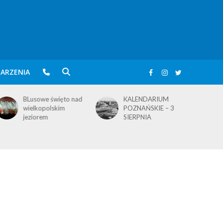
ARZENIA
BLusowe święto nad
KALENDARIUM
wielkopolskim
POZNAŃSKIE – 3
jeziorem
SIERPNIA