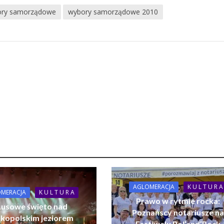
ory samorządowe
wybory samorządowe 2010
AGLOMERACJA
K U L T U R A
MERACJA
K U L T U R A
Prawo w rytmie rocka:
usowe święto nad
Poznańscy notariusze n
lkopolskim jeziorem
Festiwalu Pol’and’Rock