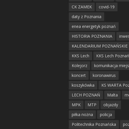
CK ZAMEK
covid-19
daty z Poznania
enea energetyk poznań
HISTORIA POZNANIA
inwes
KALENDARIUM POZNAŃSKIE
KKS Lech
KKS Lech Pozna
Kolejorz
komunikacja miej
koncert
koronawirus
koszykówka
KS WARTA Po
LECH POZNAŃ
Malta
m
MPK
MTP
objazdy
piłka nożna
policja
Politechnika Poznańska
po