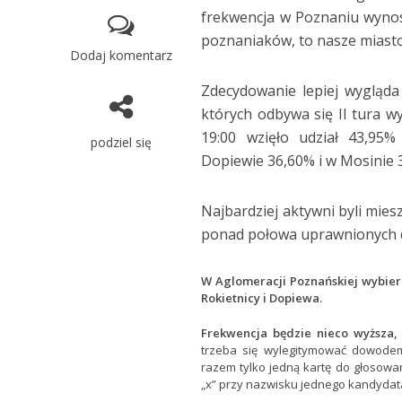
frekwencja w Poznaniu wynosi
poznaniaków, to nasze miasto 
Dodaj komentarz
Zdecydowanie lepiej wygląda
których odbywa się II tura w
19:00 wzięło udział 43,95%
podziel się
Dopiewie 36,60% i w Mosinie 
Najbardziej aktywni byli mie
ponad połowa uprawnionych 
W Aglomeracji Poznańskiej wybie
Rokietnicy i Dopiewa.
Frekwencja będzie nieco wyższa,
trzeba się wylegitymować dowode
razem tylko jedną kartę do głosowa
„x” przy nazwisku jednego kandydat