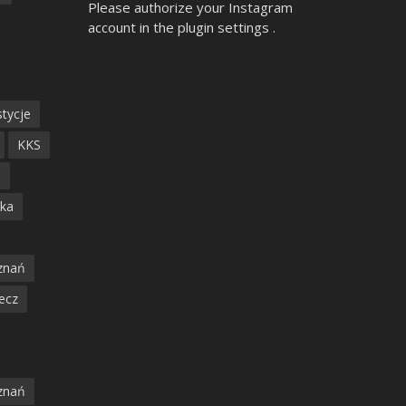
Please authorize your Instagram
account in the
plugin settings
.
tycje
KKS
ń
ska
znań
ecz
znań