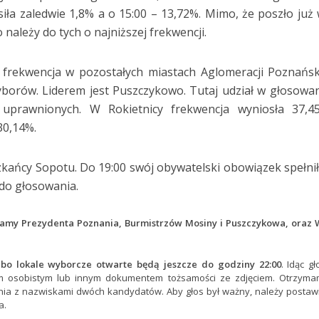
ła zaledwie 1,8% a o 15:00 – 13,72%. Mimo, że poszło już 
należy do tych o najniższej frekwencji.
 frekwencja w pozostałych miastach Aglomeracji Poznańsk
yborów. Liderem jest Puszczykowo. Tutaj udział w głosowa
 uprawnionych. W Rokietnicy frekwencja wyniosła 37,4
30,14%.
szkańcy Sopotu. Do 19:00 swój obywatelski obowiązek spełni
do głosowania.
ramy Prezydenta Poznania, Burmistrzów Mosiny i Puszczykowa, oraz
 bo lokale wyborcze otwarte będą jeszcze do godziny 22:00
. Idąc g
m osobistym lub innym dokumentem tożsamości ze zdjęciem. Otrzyma
nia z nazwiskami dwóch kandydatów. Aby głos był ważny, należy postaw
a.