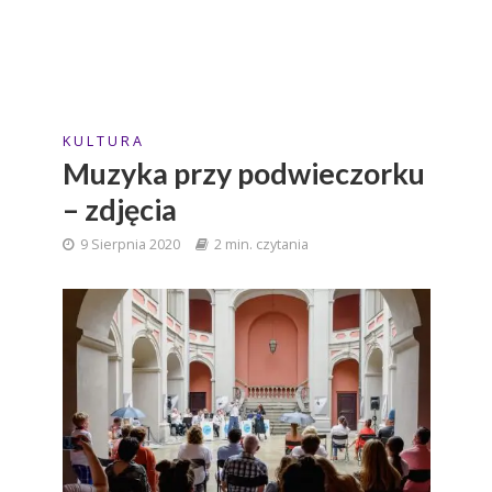
K U L T U R A
Muzyka przy podwieczorku
– zdjęcia
9 Sierpnia 2020
2 min. czytania