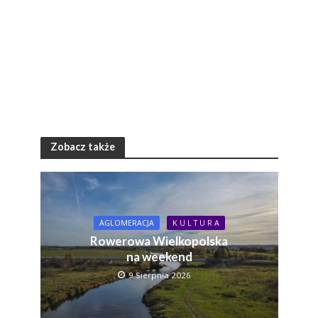
Zobacz także
AGLOMERACJA
K U L T U R A
Rowerowa Wielkopolska
na weekend
9 Sierpnia 2026