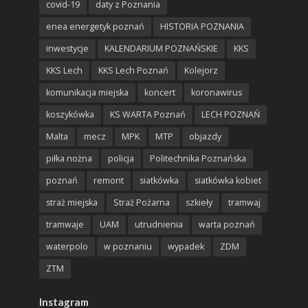
covid-19
daty z Poznania
enea energetyk poznań
HISTORIA POZNANIA
inwestycje
KALENDARIUM POZNAŃSKIE
KKS
KKS Lech
KKS Lech Poznań
Kolejorz
komunikacja miejska
koncert
koronawirus
koszykówka
KS WARTA Poznań
LECH POZNAŃ
Malta
mecz
MPK
MTP
objazdy
piłka nożna
policja
Politechnika Poznańska
poznań
remont
siatkówka
siatkówka kobiet
straż miejska
Straż Pożarna
szkieły
tramwaj
tramwaje
UAM
utrudnienia
warta poznań
waterpolo
w poznaniu
wypadek
ZDM
ZTM
Instagram