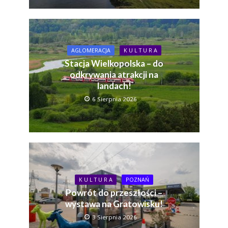
AGLOMERACJA
K U L T U R A
Stacja Wielkopolska – do
odkrywania atrakcji na
landach!
6 Sierpnia 2026
K U L T U R A
POZNAŃ
Powrót do przeszłości –
wystawa na Gratowisku!
3 Sierpnia 2026