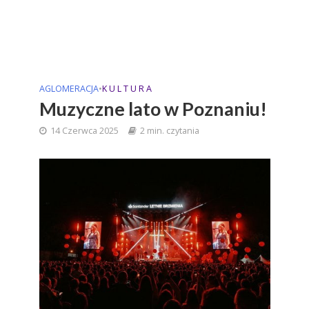
AGLOMERACJA
•
K U L T U R A
Muzyczne lato w Poznaniu!
14 Czerwca 2025
2 min. czytania