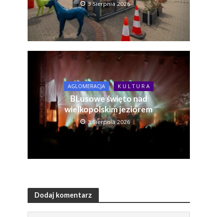
3 Sierpnia 2026
AGLOMERACJA
K U L T U R A
BLusowe święto nad
wielkopolskim jeziorem
3 Sierpnia 2026
Dodaj komentarz