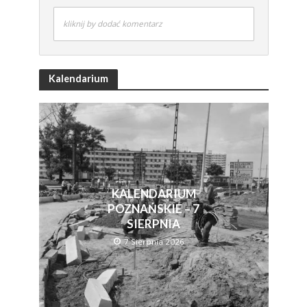
kliknij by dodać komentarz
Kalendarium
KALENDARIUM
POZNAŃSKIE – 7
SIERPNIA
7 Sierpnia 2026