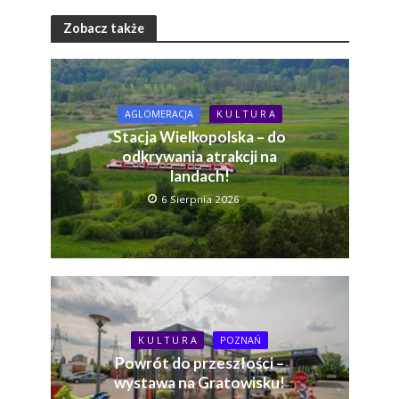
Zobacz także
AGLOMERACJA
K U L T U R A
Stacja Wielkopolska – do
odkrywania atrakcji na
landach!
6 Sierpnia 2026
K U L T U R A
POZNAŃ
Powrót do przeszłości –
wystawa na Gratowisku!