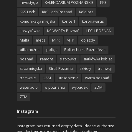
inwestycje
KALENDARIUM POZNAŃSKIE
KKS
KKS Lech
KKS Lech Poznań
Kolejorz
komunikacja miejska
koncert
koronawirus
koszykówka
KS WARTA Poznań
LECH POZNAŃ
Malta
mecz
MPK
MTP
objazdy
piłka nożna
policja
Politechnika Poznańska
poznań
remont
siatkówka
siatkówka kobiet
straż miejska
Straż Pożarna
szkieły
tramwaj
tramwaje
UAM
utrudnienia
warta poznań
waterpolo
w poznaniu
wypadek
ZDM
ZTM
Instagram
Instagram has returned empty data. Please authorize
your Instagram account in the
plugin settings
.