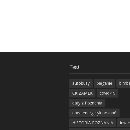
Tagi
autobusy
bieganie
bimb
CK ZAMEK
covid-19
daty z Poznania
enea energetyk poznań
HISTORIA POZNANIA
inwes