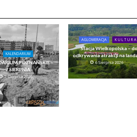
AGLOMERACJA
K U L T U R A
Stacja Wielkopolska – d
KALENDARIUM
odkrywania atrakcji na land
DARIUM POZNAŃSKIE –
6 Sierpnia 2026
7 SIERPNIA
7 Sierpnia 2026