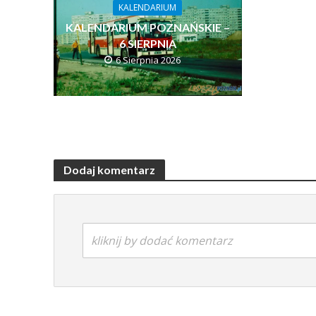
KALENDARIUM
KALENDARIUM POZNAŃSKIE –
6 SIERPNIA
6 Sierpnia 2026
Dodaj komentarz
kliknij by dodać komentarz