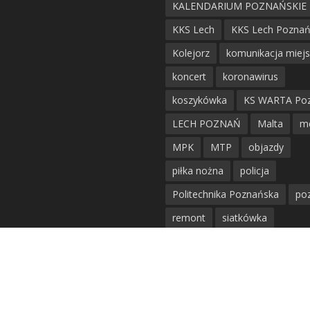
KALENDARIUM POZNAŃSKIE
KKS Lech
KKS Lech Pozna
Kolejorz
komunikacja miej
koncert
koronawirus
koszykówka
KS WARTA Po
LECH POZNAŃ
Malta
m
MPK
MTP
objazdy
piłka nożna
policja
Politechnika Poznańska
po
remont
siatkówka
siatkówka kobiet
straż mie
Straż Pożarna
szkieły
tr
KOMENTARZE
tramwaje
UAM
utrudnie