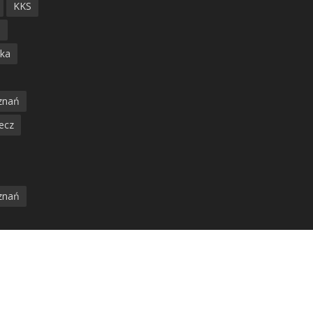
KKS
ń
ska
znań
ecz
znań
jska
amwaj
nia