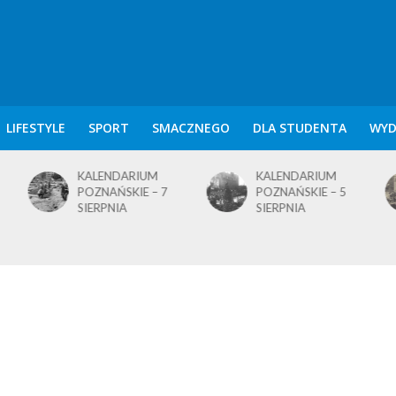
LIFESTYLE
SPORT
SMACZNEGO
DLA STUDENTA
WYD
KALENDARIUM
KALENDARIUM
POZNAŃSKIE – 7
POZNAŃSKIE – 5
SIERPNIA
SIERPNIA