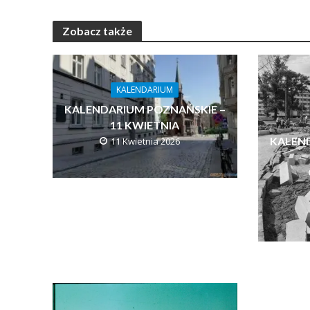
Zobacz także
KALENDARIUM
KALENDARIUM POZNAŃSKIE –
11 KWIETNIA
KALEN
11 Kwietnia 2026