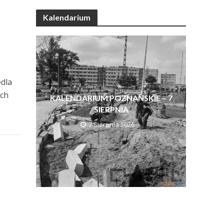
Kalendarium
edla
ech
KALENDARIUM POZNAŃSKIE – 7
SIERPNIA
7 Sierpnia 2026