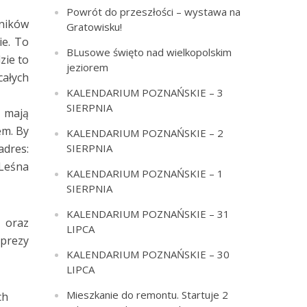
Powrót do przeszłości – wystawa na
ników
Gratowisku!
ie. To
BLusowe święto nad wielkopolskim
zie to
jeziorem
całych
KALENDARIUM POZNAŃSKIE – 3
SIERPNIA
 mają
em. By
KALENDARIUM POZNAŃSKIE – 2
dres:
SIERPNIA
 Leśna
KALENDARIUM POZNAŃSKIE – 1
SIERPNIA
KALENDARIUM POZNAŃSKIE – 31
Y
oraz
LIPCA
mprezy
KALENDARIUM POZNAŃSKIE – 30
LIPCA
Mieszkanie do remontu. Startuje 2
ch