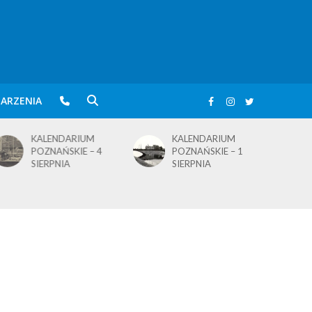
ARZENIA
KALENDARIUM
BLusowe święto nad
POZNAŃSKIE – 1
wielkopolskim
SIERPNIA
jeziorem