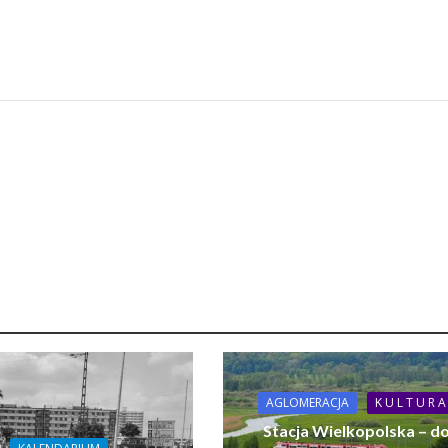
AGLOMERACJA
K U L T U R A
Stacja Wielkopolska – d