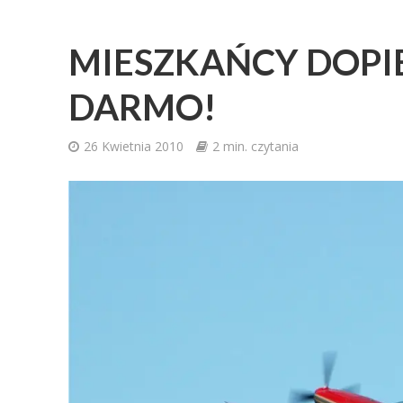
MIESZKAŃCY DOPI
DARMO!
26 Kwietnia 2010
2 min. czytania