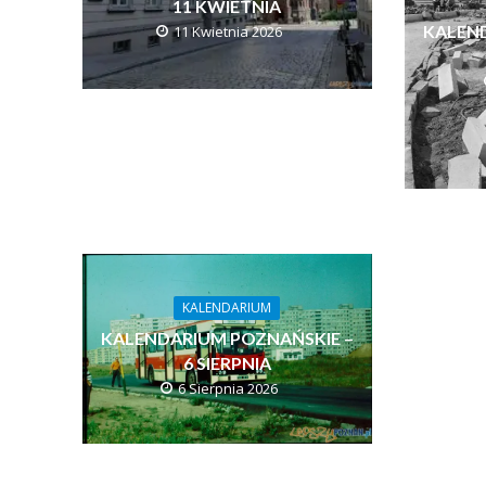
11 KWIETNIA
KALEN
11 Kwietnia 2026
KALENDARIUM
KALENDARIUM POZNAŃSKIE –
6 SIERPNIA
6 Sierpnia 2026