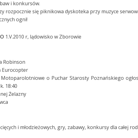
abaw i konkursów.
azy rozpocznie się piknikowa dyskoteka przy muzyce serwow
cznych ogni!
GO
1.V.2010 r, lądowisko w Zborowie
ca Robinson
a Eurocopter
Motoparolotniowe o Puchar Starosty Poznańskiego ogłos
k. 18:40
nej Żelazny
owca
ięcych i młodzieżowych, gry, zabawy, konkursy dla całej rod