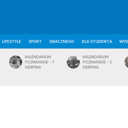
LIFESTYLE
SPORT
SMACZNEGO
DLA STUDENTA
WYD
IUM
KALENDARIUM
KALENDARIUM
E – 7
POZNAŃSKIE – 5
POZNAŃSKIE – 4
SIERPNIA
SIERPNIA