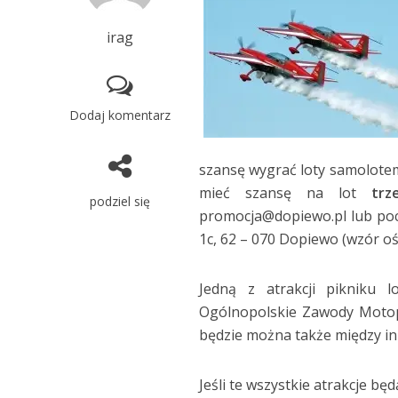
irag
Dodaj komentarz
szansę wygrać loty samolote
mieć szansę na lot
trz
podziel się
promocja@dopiewo.pl lub poc
1c, 62 – 070 Dopiewo (wzór o
Jedną z atrakcji pikniku 
Ogólnopolskie Zawody Motop
będzie można także między in
Jeśli te wszystkie atrakcje b