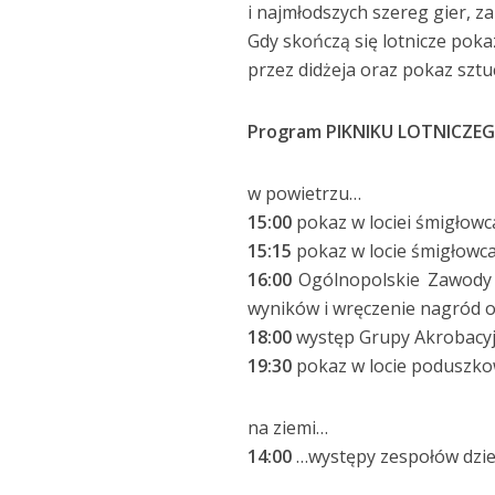
i najmłodszych szereg gier, z
Gdy skończą się lotnicze pok
przez didżeja oraz pokaz sztu
Program PIKNIKU LOTNICZE
w powietrzu…
15:00
pokaz w lociei śmigłow
15:15
pokaz w locie śmigłowc
16:00
Ogólnopolskie Zawody 
wyników i wręczenie nagród o
18:00
występ Grupy Akrobacyj
19:30
pokaz w locie poduszk
na ziemi…
14:00
…występy zespołów dziec