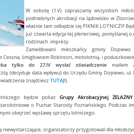
W sobotę (1.V) zapraszamy wszystkich miłoś
podniebnych akrobacji na lądowisko w Zborow
właśnie tam odbędzie się PIKNIK LOTNICZY! Będ
już czwarta edycja tej plenerowej, pomyślanej o 
rodzinach imprezy.
Zameldowani mieszkańcy gminy Dopiewo
m Cessna, śmigłowcem Robinson, motolotnią, i poduszkowc
eba tylko do 27.IV wysłać oświadczenie
mailem a
ztą (decyduje data wpływu) do Urzędu Gminy Dopiewo, ul.
świadczenia znajdziesz
TUTAJ!
).
lotniczego będzie pokaz
Grupy Akrobacyjnej ŻELAZN
arolotniowe o Puchar Starosty Poznańskiego. Podczas i
nymi obejrzeć wystawę sprzętu lotniczego.
ędą niewystarczające, organizatorzy przygotowali dla młodszy