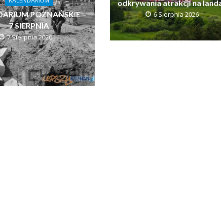
KALENDARIUM
odkrywania atrakcji na land
DARIUM POZNAŃSKIE –
6 Sierpnia 2026
7 SIERPNIA
7 Sierpnia 2026