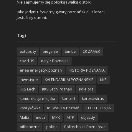
Nie zajmujemy się polityką i walką o stołki.
Jako jedyni używamy gwary poznańskiej, z której
jesteśmy dumni.
Tagi
autobusy
bieganie
bimba
CK ZAMEK
covid-19
daty z Poznania
enea energetyk poznań
HISTORIA POZNANIA
inwestycje
KALENDARIUM POZNAŃSKIE
KKS
KKS Lech
KKS Lech Poznań
Kolejorz
komunikacja miejska
koncert
koronawirus
koszykówka
KS WARTA Poznań
LECH POZNAŃ
Malta
mecz
MPK
MTP
objazdy
piłka nożna
policja
Politechnika Poznańska