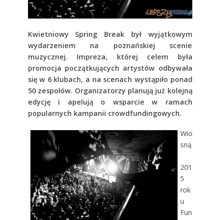
Kwietniowy Spring Break był wyjątkowym
wydarzeniem na poznańskiej scenie
muzycznej. Impreza, której celem była
promocja początkujących artystów odbywała
się w 6 klubach, a na scenach wystąpiło ponad
50 zespołów. Organizatorzy planują już kolejną
edycję i apelują o wsparcie w ramach
popularnych kampanii crowdfundingowych.
Wio
sną
201
5
rok
u
Fun