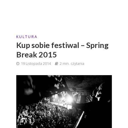
K U L T U R A
Kup sobie festiwal – Spring
Break 2015
19 Listopada 2014
2 min. czytania