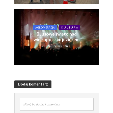
AGLOMERACJA
K U L T U R A
BLusowe święto nad
wielkopolskim jeziorem
3 Sierpnia 2026
Dodaj komentarz
kliknij by dodać komentarz