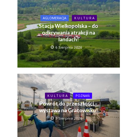
AGLOMERACJA
K U L T U R A
Stacja Wielkopolska – do
odkrywania atrakcji na
landach!
6 Sierpnia 2026
K U L T U R A
POZNAŃ
Powrót do przeszłości –
wystawa na Gratowisku!
3 Sierpnia 2026