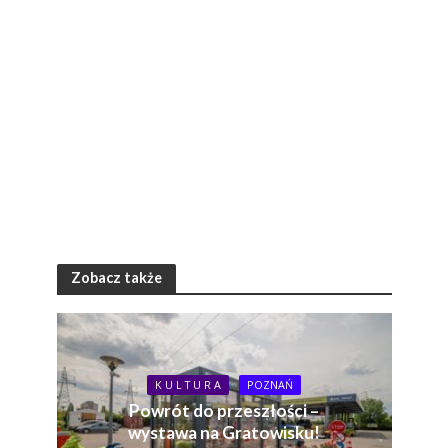
Zobacz także
K U L T U R A
POZNAŃ
Powrót do przeszłości –
wystawa na Gratowisku!