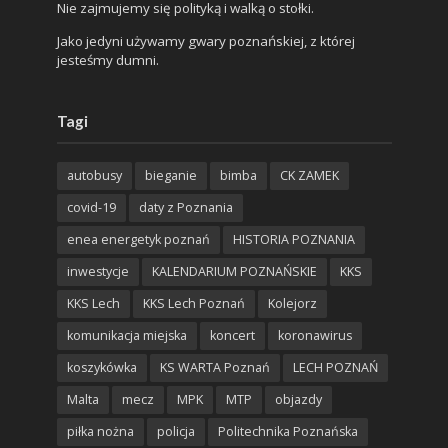
Nie zajmujemy się polityką i walką o stołki.
Jako jedyni używamy gwary poznańskiej, z której
jesteśmy dumni.
Tagi
autobusy
bieganie
bimba
CK ZAMEK
covid-19
daty z Poznania
enea energetyk poznań
HISTORIA POZNANIA
inwestycje
KALENDARIUM POZNAŃSKIE
KKS
KKS Lech
KKS Lech Poznań
Kolejorz
komunikacja miejska
koncert
koronawirus
koszykówka
KS WARTA Poznań
LECH POZNAŃ
Malta
mecz
MPK
MTP
objazdy
piłka nożna
policja
Politechnika Poznańska