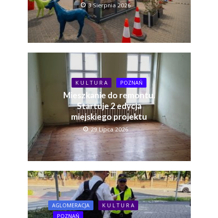
3 Sierpnia 2026
K U L T U R A
POZNAŃ
Mieszkanie do remontu.
Startuje 2 edycja
miejskiego projektu
29 Lipca 2026
AGLOMERACJA
K U L T U R A
POZNAŃ