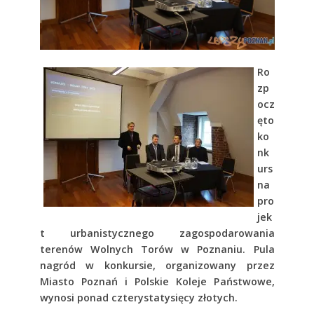
Ro
zp
ocz
ęto
ko
nk
urs
na
pro
jek
t urbanistycznego zagospodarowania
terenów Wolnych Torów w Poznaniu. Pula
nagród w konkursie, organizowany przez
Miasto Poznań i Polskie Koleje Państwowe,
wynosi ponad czterystatysięcy złotych.