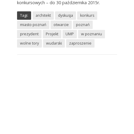
konkursowych – do 30 października 2015r.
Tagi:
architekt
dyskusja
konkurs
miasto poznań
otwarcie
poznań
prezydent
Projekt
UMP
w poznaniu
wolne tory
wudarski
zaproszenie