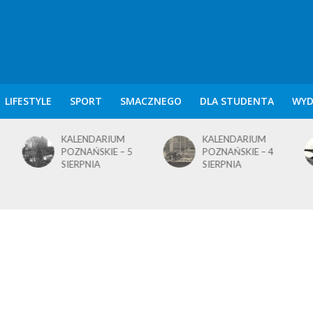
LIFESTYLE
SPORT
SMACZNEGO
DLA STUDENTA
WYD
KALENDARIUM
KALENDARIUM
POZNAŃSKIE – 4
POZNAŃSKIE – 1
SIERPNIA
SIERPNIA