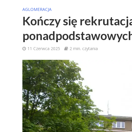
AGLOMERACJA
Kończy się rekrutacj
ponadpodstawowyc
11 Czerwca 2025
2 min. czytania