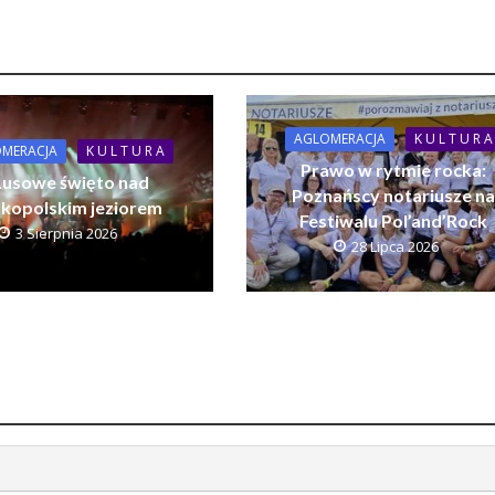
AGLOMERACJA
K U L T U R A
MERACJA
K U L T U R A
Prawo w rytmie rocka:
usowe święto nad
Poznańscy notariusze n
lkopolskim jeziorem
Festiwalu Pol’and’Rock
3 Sierpnia 2026
28 Lipca 2026