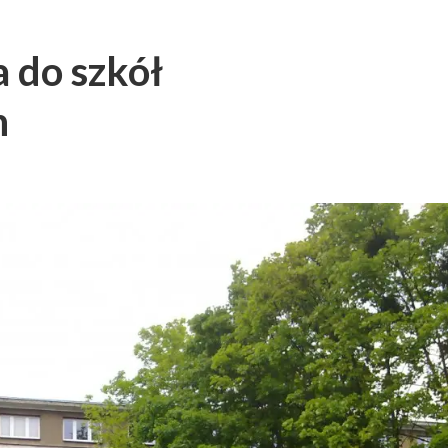
a do szkół
h