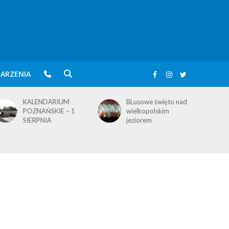
ARZENIA
BLusowe święto nad
KALENDARIUM
wielkopolskim
POZNAŃSKIE – 3
jeziorem
SIERPNIA