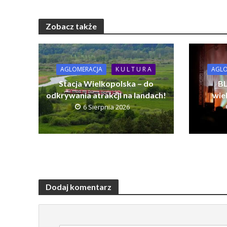
Zobacz także
AGLOMERACJA
K U L T U R A
AGLO
Stacja Wielkopolska – do
BL
odkrywania atrakcji na landach!
wie
6 Sierpnia 2026
Dodaj komentarz