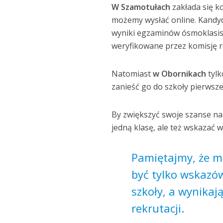
W Szamotułach
zakłada się 
możemy wysłać online. Kandyd
wyniki egzaminów ósmoklasist
weryfikowane przez komisję r
Natomiast
w Obornikach
tylk
zanieść go do szkoły pierwsz
By zwiększyć swoje szanse na
jedną klasę, ale też wskazać w
Pamiętajmy, że m
być tylko wskazó
szkoły, a wynikaj
rekrutacji.