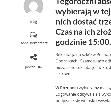
Tegoroczni ab
wybierają w tej
nich dostać trz
irag
Czas na ich zło
godzinie 15:00
Dodaj komentarz
Rekrutacja do szkół w Poznani
Obornikach i Szamotułach od
podziel się
niezależne rekrutacje i w każ
się różni.
W Poznaniu
wybieramy maksyma
Logowanie odbywa się z wyko
podpisuje się wnioski i wysył