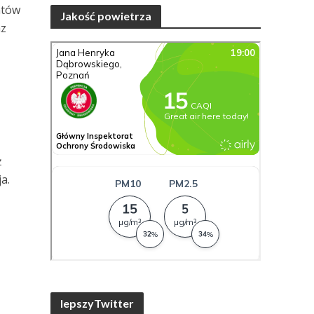
ntów
Jakość powietrza
az
ż
a.
lepszyTwitter