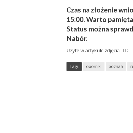
Czas na złożenie wni
15:00. Warto pamięta
Status można sprawdz
Nabór.
Użyte w artykule zdjęcia: TD
Tagi:
oborniki
poznań
r