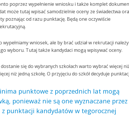
konto poprzez wypełnienie wniosku i także komplet dokume
at może tutaj wpisać samodzielnie oceny ze świadectwa or
y poznając od razu punktację. Będą one oczywiście
ekrutacyjną.
o wypełniamy wniosek, ale by brać udział w rekrutacji należy
ego wyboru. Tutaj także kandydaci mogą wpisywać oceny.
 dostanie się do wybranych szkołach warto wybrać więcej ni
ięcej niż jedną szkołę. O przyjęciu do szkół decyduje punktacj
inima punktowe z poprzednich lat mogą
wką, ponieważ nie są one wyznaczane przez
ą z punktacji kandydatów w tegorocznej