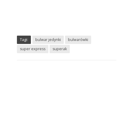
/
/
/
Tagi:
bulwar jedynki
bulwarówki
super express
superak