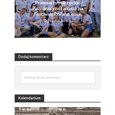
Prawo w rytmie rocka:
Poznańscy notariusze na
Festiwalu Pol’and’Rock
28 Lipca 2026
Dodaj komentarz
kliknij by dodać komentarz
Kalendarium