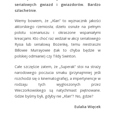
serialowych gwiazd i gwiazdorów. Bardzo
szlachetnie
.
Wiemy bowiem, że „Klan” to wyznacznik jakości
aktorskiego rzemiosła; dzieło osnute na pełnym
polotu scenariuszu i okraszone wspaniałymi
kreacjami. Kto choć raz widział w akcji serialowego
Rysia lub serialową Bożenkę, temu niestraszni
Billowie Murrayowie (tak to chyba będzie w
polskiej odmianie) czy Tildy Swinton.
Całe szczęście zatem, że „Superak” stoi na straży
narodowego poczucia smaku (przynajmniej jeśli
rozchodzi się o kinematografię), a impertynencje w
rodzaju tych wygłoszonych przez
Wieczorkowskiego są natychmiast piętnowane.
Gdzie byśmy byli, gdyby nie „Klan”? No, gdzie?
Eulalia Więcek