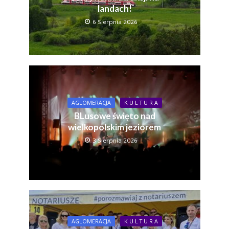
landach!
6 Sierpnia 2026
AGLOMERACJA
K U L T U R A
BLusowe święto nad
wielkopolskim jeziorem
3 Sierpnia 2026
AGLOMERACJA
K U L T U R A