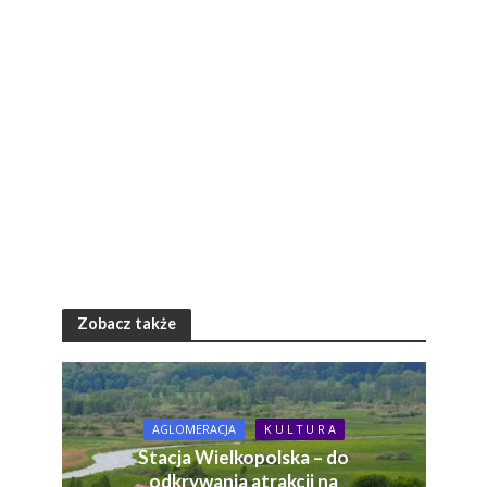
Zobacz także
AGLOMERACJA
K U L T U R A
Stacja Wielkopolska – do
odkrywania atrakcji na