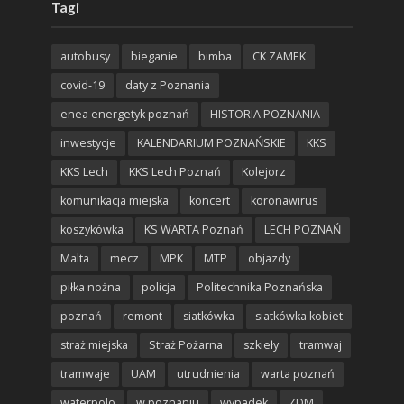
Tagi
autobusy
bieganie
bimba
CK ZAMEK
covid-19
daty z Poznania
enea energetyk poznań
HISTORIA POZNANIA
inwestycje
KALENDARIUM POZNAŃSKIE
KKS
KKS Lech
KKS Lech Poznań
Kolejorz
komunikacja miejska
koncert
koronawirus
koszykówka
KS WARTA Poznań
LECH POZNAŃ
Malta
mecz
MPK
MTP
objazdy
piłka nożna
policja
Politechnika Poznańska
poznań
remont
siatkówka
siatkówka kobiet
straż miejska
Straż Pożarna
szkieły
tramwaj
tramwaje
UAM
utrudnienia
warta poznań
waterpolo
w poznaniu
wypadek
ZDM