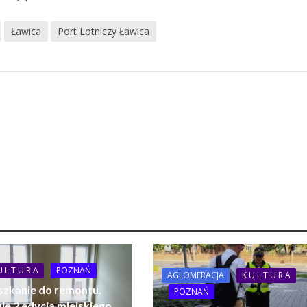
Ławica
Port Lotniczy Ławica
U L T U R A
POZNAŃ
AGLOMERACJA
K U L T U R A
szkanie do remontu.
POZNAŃ
je 2 edycja miejskiego