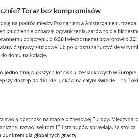
ycznie? Teraz bez kompromisów
ąc się na podróż między Poznaniem a Amsterdamem, trzeba 
den lot dziennie oznaczał ograniczenia, zarówno dla biznes
 porannemu połączeniu o
6:30
i wieczornemu powrotowi o
20:
ałatwić sprawy służbowe lub po prostu zanurzyć się w rytm
 do domu na kolację.
to
jedno z największych lotnisk przesiadkowych w Europie
.
epszy dostęp do 161 kierunków na całym świecie
– od Tok
za swoją obecność na mapie biznesowej Europy. Międzyna
aniczne, rozwój sektora IT i startupów sprawiają, że stolica
 punktem dla globalnych graczy
.