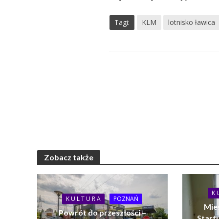
Tagi:
KLM
lotnisko ławica
Zobacz także
K 
K U L T U R A
POZNAŃ
Mie
Powrót do przeszłości –
Startu