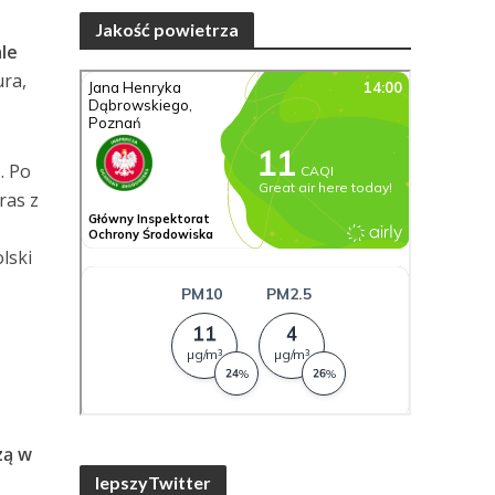
Jakość powietrza
ale
ura,
. Po
ras z
lski
zą w
lepszyTwitter