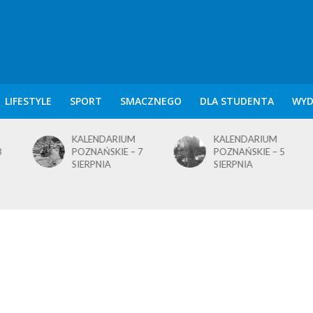
LIFESTYLE
SPORT
SMACZNEGO
DLA STUDENTA
WYD
KALENDARIUM
KALENDARIUM
POZNAŃSKIE – 7
POZNAŃSKIE – 5
SIERPNIA
SIERPNIA