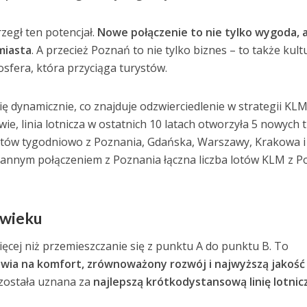
zegł ten potencjał.
Nowe połączenie to nie tylko wygoda, 
miasta
. A przecież Poznań to nie tylko biznes – to także kult
osfera, która przyciąga turystów.
się dynamicznie, co znajduje odzwierciedlenie w strategii KLM
e, linia lotnicza w ostatnich 10 latach otworzyła 5 nowych t
 lotów tygodniowo z Poznania, Gdańska, Warszawy, Krakowa i
nnym połączeniem z Poznania łączna liczba lotów KLM z Po
 wieku
więcej niż przemieszczanie się z punktu A do punktu B. To
awia na komfort, zrównoważony rozwój i najwyższą jakość
 została uznana za
najlepszą krótkodystansową linię lotnic