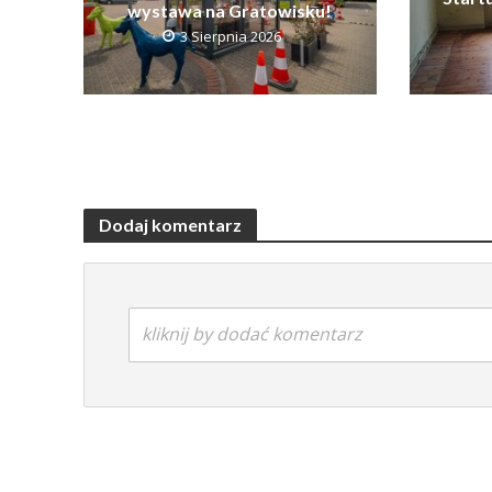
wystawa na Gratowisku!
3 Sierpnia 2026
Dodaj komentarz
kliknij by dodać komentarz