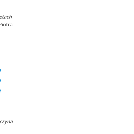
cetach
.
iotra
ą
ą
e
czyna