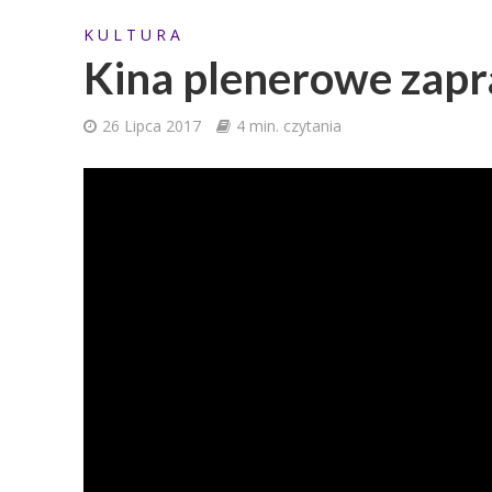
K U L T U R A
Kina plenerowe zapr
26 Lipca 2017
4 min. czytania