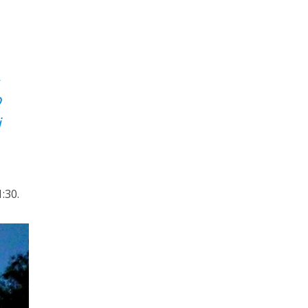
,
o
i
:30.