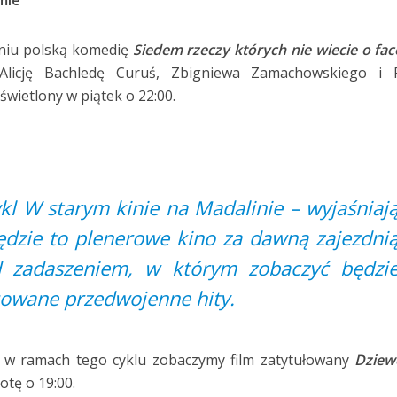
dniu polską komedię
Siedem rzeczy których nie wiecie o fa
licję Bachledę Curuś, Zbigniewa Zamachowskiego i P
świetlony w piątek o 22:00.
l W starym kinie na Madalinie – wyjaśniaj
ędzie to plenerowe kino za dawną zajezdni
 zadaszeniem, w którym zobaczyć będzi
owane przedwojenne hity.
u w ramach tego cyklu zobaczymy film zatytułowany
Dziew
otę o 19:00.