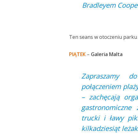
Bradleyem Cooper
Ten seans w otoczeniu parku i
PIĄTEK
–
Galeria Malta
Zapraszamy do
połączeniem plaży
– zachęcają orga
gastronomiczne 
trucki i ławy pi
kilkadziesiąt leżak