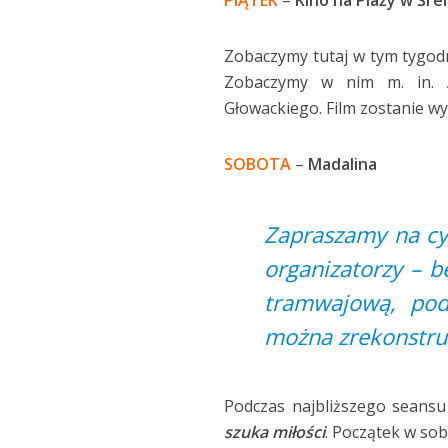
Zobaczymy tutaj w tym tygo
Zobaczymy w nim m. in. A
Głowackiego. Film zostanie wy
SOBOTA
–
Madalina
Zapraszamy na cyk
organizatorzy – b
tramwajową, pod
można zrekonstru
Podczas najbliższego seans
szuka miłości
. Początek w sob