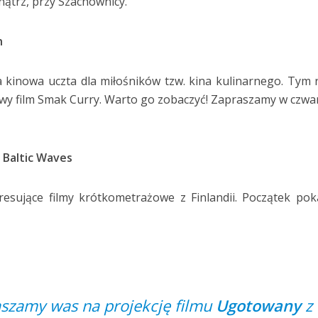
nątrz, przy Szachownicy.
h
a kinowa uczta dla miłośników tzw. kina kulinarnego. Tym
wy film Smak Curry. Warto go zobaczyć! Zapraszamy w czwa
 Baltic Waves
esujące filmy krótkometrażowe z Finlandii. Początek po
szamy was na projekcję filmu
Ugotowany
z