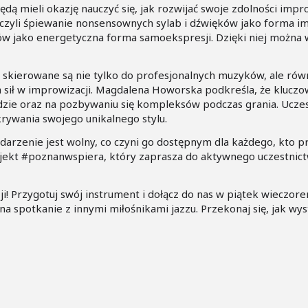
dą mieli okazję nauczyć się, jak rozwijać swoje zdolności impr
t, czyli śpiewanie nonsensownych sylab i dźwięków jako forma im
 jako energetyczna forma samoekspresji. Dzięki niej można 
s skierowane są nie tylko do profesjonalnych muzyków, ale rów
 sił w improwizacji. Magdalena Howorska podkreśla, że klucz
dzie oraz na pozbywaniu się kompleksów podczas grania. Uczes
rywania swojego unikalnego stylu.
arzenie jest wolny, co czyni go dostępnym dla każdego, kto pr
jekt #poznanwspiera, który zaprasza do aktywnego uczestnictw
i! Przygotuj swój instrument i dołącz do nas w piątek wieczor
na spotkanie z innymi miłośnikami jazzu. Przekonaj się, jak wys