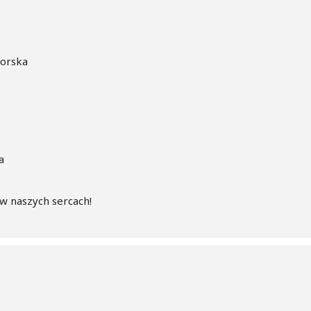
orska
a
w naszych sercach!