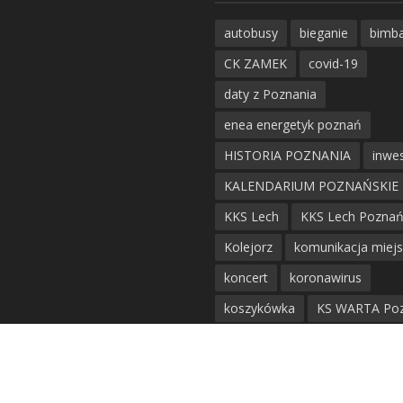
autobusy
bieganie
bimb
CK ZAMEK
covid-19
daty z Poznania
enea energetyk poznań
HISTORIA POZNANIA
inwes
KALENDARIUM POZNAŃSKIE
KKS Lech
KKS Lech Pozna
Kolejorz
komunikacja miej
koncert
koronawirus
koszykówka
KS WARTA Po
LECH POZNAŃ
Malta
m
MPK
MTP
objazdy
piłka nożna
policja