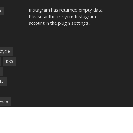
Instagram has returned empty data.
a
Please authorize your Instagram
account in the
plugin settings
.
tycje
KKS
ń
ska
znań
ecz