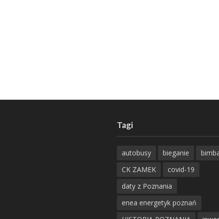
Tagi
autobusy
bieganie
bimb
CK ZAMEK
covid-19
daty z Poznania
enea energetyk poznań