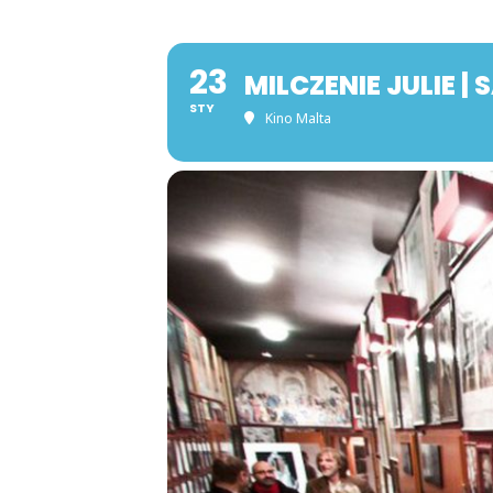
23
MILCZENIE JULIE |
STY
Kino Malta