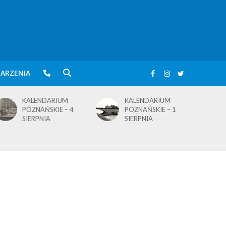
ARZENIA
KALENDARIUM
BLusowe święto nad
POZNAŃSKIE – 1
wielkopolskim
SIERPNIA
jeziorem