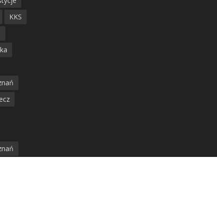
tycje
KKS
ń
ska
znań
ecz
znań
jska
amwaj
nia