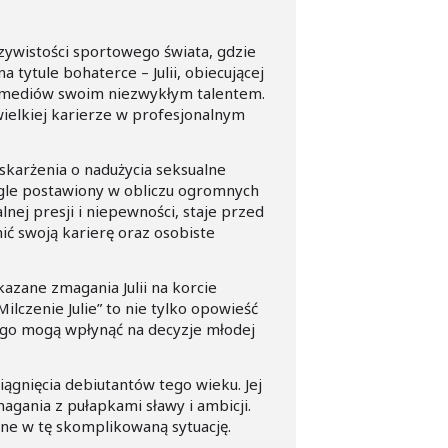
czywistości sportowego świata, gdzie
 tytule bohaterce – Julii, obiecującej
 i mediów swoim niezwykłym talentem.
 wielkiej karierze w profesjonalnym
 oskarżenia o nadużycia seksualne
nagle postawiony w obliczu ogromnych
nej presji i niepewności, staje przed
ić swoją karierę oraz osobiste
azane zmagania Julii na korcie
ilczenie Julie” to nie tylko opowieść
kiego mogą wpłynąć na decyzje młodej
iągnięcia debiutantów tego wieku. Jej
agania z pułapkami sławy i ambicji.
łane w tę skomplikowaną sytuację.