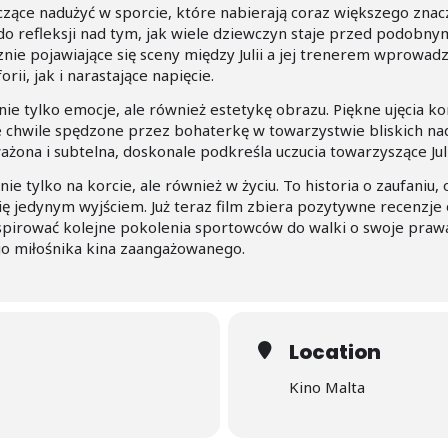
ące nadużyć w sporcie, które nabierają coraz większego znacze
 do refleksji nad tym, jak wiele dziewczyn staje przed podob
nie pojawiające się sceny między Julii a jej trenerem wprowadza
i, jak i narastające napięcie.
ie tylko emocje, ale również estetykę obrazu. Piękne ujęcia 
chwile spędzone przez bohaterkę w towarzystwie bliskich nad
ona i subtelna, doskonale podkreśla uczucia towarzyszące Juli
– nie tylko na korcie, ale również w życiu. To historia o zaufaniu,
ę jedynym wyjściem. Już teraz film zbiera pozytywne recenzje
nspirować kolejne pokolenia sportowców do walki o swoje prawa
o miłośnika kina zaangażowanego.
Location
Kino Malta