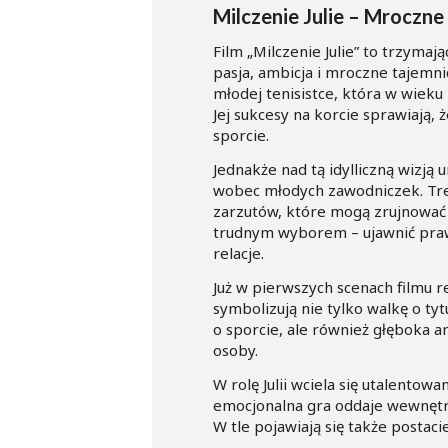
Milczenie Julie – Mroczne
Film „Milczenie Julie” to trzyma
pasja, ambicja i mroczne tajemnic
młodej tenisistce, która w wiek
Jej sukcesy na korcie sprawiają,
sporcie.
Jednakże nad tą idylliczną wizją u
wobec młodych zawodniczek. Trene
zarzutów, które mogą zrujnować j
trudnym wyborem – ujawnić prawd
relacje.
Już w pierwszych scenach filmu 
symbolizują nie tylko walkę o ty
o sporcie, ale również głęboka a
osoby.
W rolę Julii wciela się utalento
emocjonalna gra oddaje wewnętrzn
W tle pojawiają się także postac