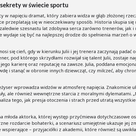
 sekrety w świecie sportu
jący w napięciu dramat, który zabiera widza w głąb złożonej rze
e przeplatają się w nieoczekiwany sposób. Historia skupia się na
u zaledwie szesnastu lat zdobywa serca zarówno trenerów, jak
 że wydaje się być na najlepszej drodze do spełnienia marzeń o
nosi się cień, gdy w kierunku Julii i jej trenera zaczynają padać
r, pod którego skrzydłami rozwijał się talent Julii, zostaje 
ego karierę oraz reputację na zawsze. Julia, poddana emocjonal
ę i stanąć w obronie innych dziewcząt, czy milczeć, aby chron
reżyser wprowadza widzów w atmosferę napięcia. Znakomicie uk
tuły, ale również wewnętrzne starcia z moralnymi dylematami. „M
naliza tego, jak presja otoczenia i strach przed utratą wszyst
wana młoda aktorka, której występ przyćmiewa dotychczasowe os
e rozdarcie bohaterki, a scenariusz umiejętnie ukazuje jej zm
ie wspierające – przyjaciółki z akademii, które również są uwik