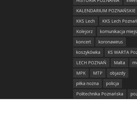
HISTORIA POZNANIA
inwes
KALENDARIUM POZNAŃSKIE
KKS Lech
KKS Lech Pozna
Kolejorz
komunikacja miej
koncert
koronawirus
koszykówka
KS WARTA Po
LECH POZNAŃ
Malta
m
MPK
MTP
objazdy
piłka nożna
policja
Politechnika Poznańska
po
remont
siatkówka
siatkówka kobiet
straż mie
Straż Pożarna
szkieły
tr
tramwaje
UAM
utrudnie