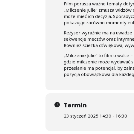
Film porusza ważne tematy dotycz
„Milczenie Julie” zmusza widzów
może mieć ich decyzja. Sporadycz
pokazując zarówno momenty eufori
Reżyser wyraźnie ma na uwadze n
sekwencje meczów oraz intymne 
Również ścieżka dźwiękowa, wyważ
„Milczenie Julie” to film o walce 
gdzie milczenie może wydawać si
przesłanie ma potencjał, by zai
pozycja obowiązkowa dla każdeg
Termin
23 styczeń 2025 14:30 - 16:30