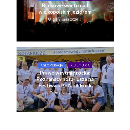
BLusowe święto nad
wielkopolskim jeziorem
3 Sierpnia 2026
AGLOMERACJA
K U L T U R A
Prawo w rytmie rocka:
Poznańscy notariusze na
Festiwalu Pol’and’Rock
28 Lipca 2026