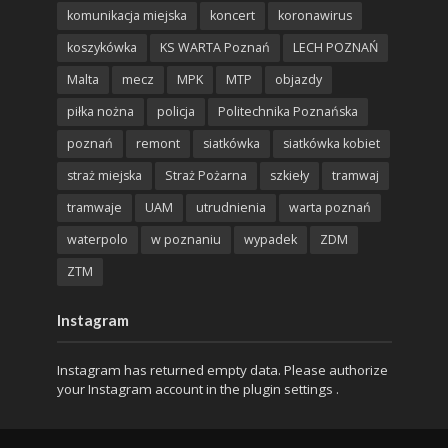
komunikacja miejska
koncert
koronawirus
koszykówka
KS WARTA Poznań
LECH POZNAŃ
Malta
mecz
MPK
MTP
objazdy
piłka nożna
policja
Politechnika Poznańska
poznań
remont
siatkówka
siatkówka kobiet
straż miejska
Straż Pożarna
szkieły
tramwaj
tramwaje
UAM
utrudnienia
warta poznań
waterpolo
w poznaniu
wypadek
ZDM
ZTM
Instagram
Instagram has returned empty data. Please authorize
your Instagram account in the
plugin settings
.