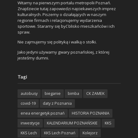
Witamy na pierwszym portalu metropolii Poznań.
Znajdziecie tutaj zapowiedzi najciekawszych imprez
kulturalnych. Piszemy o działających w naszym
regionie firmach i relacjonujemy wydarzenia
sportowe. Staramy się być blisko mieszkańców i ich
spraw.
Nie zajmujemy się polityką i walką o stołki.
Jako jedyni używamy gwary poznańskiej, z której
jesteśmy dumni.
Tagi
autobusy
bieganie
bimba
CK ZAMEK
covid-19
daty z Poznania
enea energetyk poznań
HISTORIA POZNANIA
inwestycje
KALENDARIUM POZNAŃSKIE
KKS
KKS Lech
KKS Lech Poznań
Kolejorz