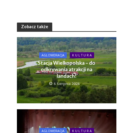
Zobacz także
AGLOMERACJA
K U L T U R A
Stacja Wielkopolska – do
odkrywania atrakcji na
landach!
6 Sierpnia 2026
AGLOMERACJA
K U L T U R A