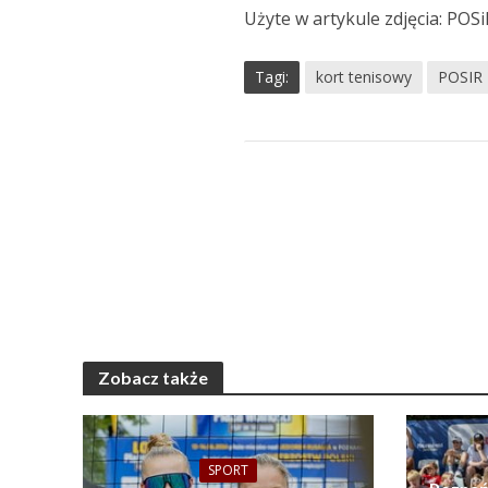
Użyte w artykule zdjęcia: POS
Tagi:
kort tenisowy
POSIR
Zobacz także
SPORT