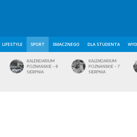
LIFESTYLE
SPORT
SMACZNEGO
DLA STUDENTA
WYD
KALENDARIUM
KALENDARIUM
POZNAŃSKIE – 8
POZNAŃSKIE – 7
SIERPNIA
SIERPNIA