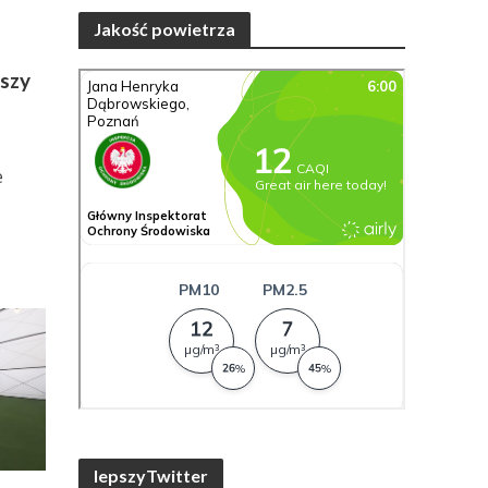
Jakość powietrza
eszy
y
e
lepszyTwitter