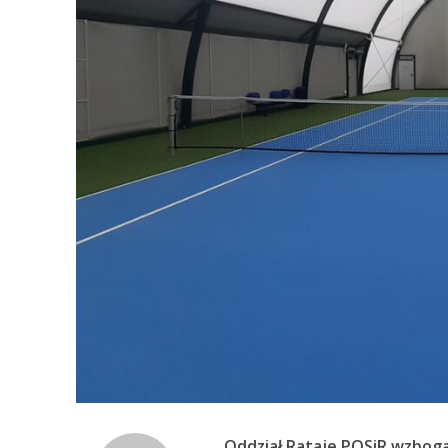
Oddział Rataje POSiR wzboga