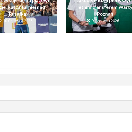
 szykuje się na plażowe
Jakub Kendzia pierwszy
je. Rusza turniej nad
letnim transferem Wart
Rusałką
Poznań
10 Czerwca 2026
9 Czerwca 2026