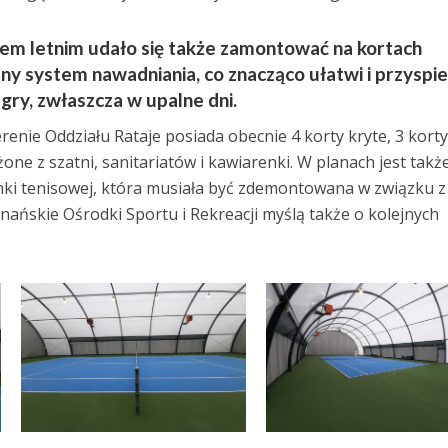
m letnim udało się także zamontować na kortach
y system nawadniania, co znacząco ułatwi i przyspi
ry, zwłaszcza w upalne dni.
enie Oddziału Rataje posiada obecnie 4 korty kryte, 3 kort
one z szatni, sanitariatów i kawiarenki. W planach jest takż
i tenisowej, która musiała być zdemontowana w związku z
ańskie Ośrodki Sportu i Rekreacji myślą także o kolejnych