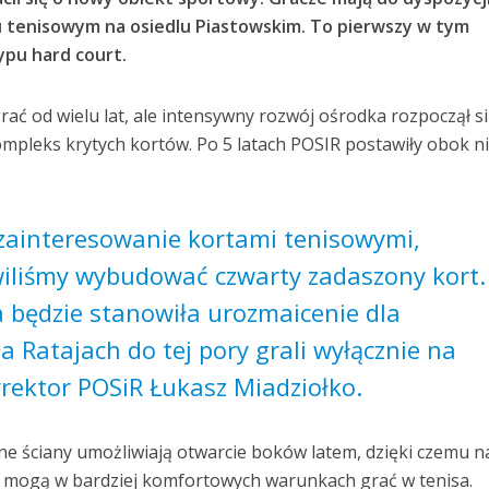
u tenisowym na osiedlu Piastowskim. To pierwszy w tym
ypu hard court.
ać od wielu lat, ale intensywny rozwój ośrodka rozpoczął s
pleks krytych kortów. Po 5 latach POSIR postawiły obok n
zainteresowanie kortami tenisowymi,
iliśmy wybudować czwarty zadaszony kort.
 będzie stanowiła urozmaicenie dla
a Ratajach do tej pory grali wyłącznie na
rektor POSiR Łukasz Miadziołko.
ane ściany umożliwiają otwarcie boków latem, dzięki czemu n
ze mogą w bardziej komfortowych warunkach grać w tenisa.