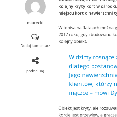
kolejny kryty kort w ośrodk
miejscu kort o nawierzchni t
miarecki
W tenisa na Ratajach można gr
2017 roku, gdy zbudowano kom
kolejny obiekt.
Dodaj komentarz
Widzimy rosnące 
dlatego postanow
podziel się
Jego nawierzchnia
klientów, którzy n
mączce – mówi Dy
Obiekt jest kryty, ale rozsuw
korcie jest przewiew, a grac