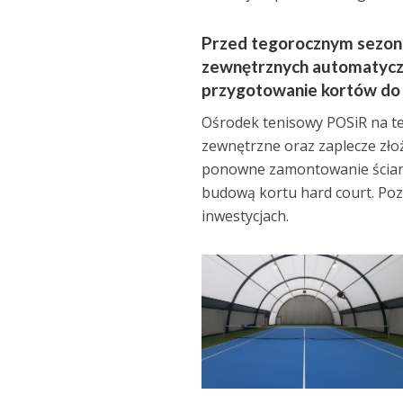
Przed tegorocznym sezone
zewnętrznych automatyczn
przygotowanie kortów do g
Ośrodek tenisowy POSiR na ter
zewnętrzne oraz zaplecze złoż
ponowne zamontowanie ściank
budową kortu hard court. Pozn
inwestycjach.