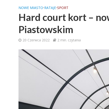
NOWE MIASTO
•
RATAJE
•
SPORT
Hard court kort – no
Piastowskim
20 Czerwca 2022
2 min. czytania