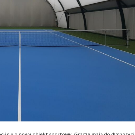
cił się o nowy obiekt sportowy. Gracze mają do dyspozycj