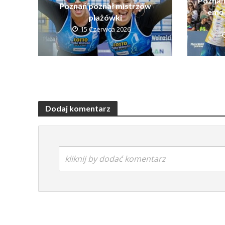
Poznań
Poznań poznał mistrzów
emoc
plażówki
15 Czerwca 2026
Dodaj komentarz
kliknij by dodać komentarz