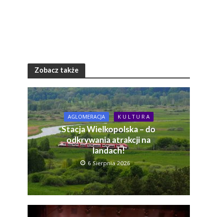
Zobacz także
AGLOMERACJA
K U L T U R A
Stacja Wielkopolska – do
odkrywania atrakcji na
landach!
6 Sierpnia 2026