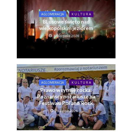
AGLOMERACJA
K U L T U R A
BLusowe święto nad
wielkopolskim jeziorem
3 Sierpnia 2026
AGLOMERACJA
K U L T U R A
Prawo w rytmie rocka:
Poznańscy notariusze na
Festiwalu Pol’and’Rock
28 Lipca 2026