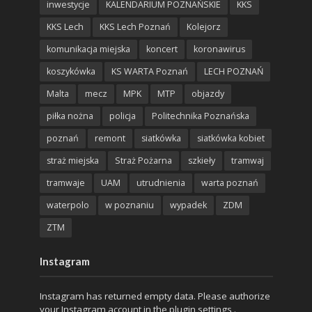
inwestycje
KALENDARIUM POZNAŃSKIE
KKS
KKS Lech
KKS Lech Poznań
Kolejorz
komunikacja miejska
koncert
koronawirus
koszykówka
KS WARTA Poznań
LECH POZNAŃ
Malta
mecz
MPK
MTP
objazdy
piłka nożna
policja
Politechnika Poznańska
poznań
remont
siatkówka
siatkówka kobiet
straż miejska
Straż Pożarna
szkieły
tramwaj
tramwaje
UAM
utrudnienia
warta poznań
waterpolo
w poznaniu
wypadek
ZDM
ZTM
Instagram
Instagram has returned empty data. Please authorize
your Instagram account in the
plugin settings
.