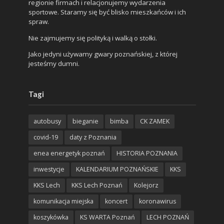
regionie firmach i relacjonujemy wydarzenia
sportowe. Staramy się być blisko mieszkańców i ich
spraw.
Nie zajmujemy się polityką i walką o stołki.
Jako jedyni używamy gwary poznańskiej, z której
jesteśmy dumni.
Tagi
autobusy
bieganie
bimba
CK ZAMEK
covid-19
daty z Poznania
enea energetyk poznań
HISTORIA POZNANIA
inwestycje
KALENDARIUM POZNAŃSKIE
KKS
KKS Lech
KKS Lech Poznań
Kolejorz
komunikacja miejska
koncert
koronawirus
koszykówka
KS WARTA Poznań
LECH POZNAŃ