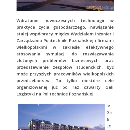
Wdrażanie nowoczesnych technologii w
praktyce życia gospodarczego, n
awiązanie
stałej współpracy między Wydziałem Inżynierii
Zarządzania Politechniki Poznańskiej i firmami
wielkopolskimi w zakresie efektywnego
stosowania symulacji do rozwiązywania
złożonych problemów biznesowych oraz
p
rzedstawienie zespołów studenckich, być
może przyszłych pracowników wielkopolskich
przedsiębiorstw. To tylko niektóre cele
organizowanej już po raz czwarty Gali
Logistyki na Politechnice Poznańskiej
.
IV
Gal
a
Lo