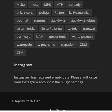
Malta
mecz
MPK
MTP
objazdy
piłka nożna
policja
Politechnika Poznańska
poznań
remont
siatkówka
siatkówka kobiet
straż miejska
Straż Pożarna
szkieły
tramwaj
tramwaje
UAM
utrudnienia
warta poznań
waterpolo
w poznaniu
wypadek
ZDM
ZTM
Instagram
Instagram has returned empty data. Please authorize
your Instagram account in the
plugin settings
.
© lepszyPOZNAN.pl