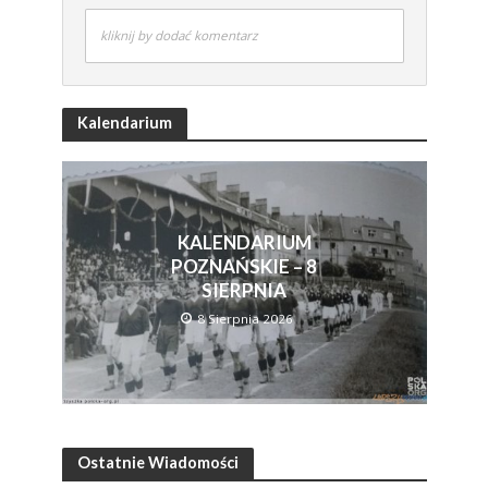
kliknij by dodać komentarz
Kalendarium
KALENDARIUM
POZNAŃSKIE – 8
SIERPNIA
8 Sierpnia 2026
Ostatnie Wiadomości