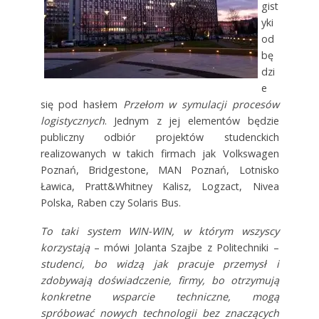
gist
yki
od
bę
dzi
e
się pod hasłem
Przełom w symulacji procesów
logistycznych
. Jednym z jej elementów będzie
publiczny odbiór projektów studenckich
realizowanych w takich firmach jak Volkswagen
Poznań, Bridgestone, MAN Poznań, Lotnisko
Ławica, Pratt&Whitney Kalisz, Logzact, Nivea
Polska, Raben czy Solaris Bus.
To taki system WIN-WIN, w którym wszyscy
korzystają
– mówi Jolanta Szajbe z Politechniki –
studenci, bo widzą jak pracuje przemysł i
zdobywają doświadczenie, firmy, bo otrzymują
konkretne wsparcie techniczne, mogą
spróbować nowych technologii bez znaczących