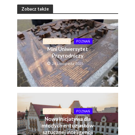
Zobacz także
DLA STUDENTA
POZNAŃ
Mini Uniwersytet
Przyrodniczy
24 Listopada 2025
DLA STUDENTA
POZNAŃ
Nowa inicjatywa dla
młodych entuzjastów
sztucznej inteligencji