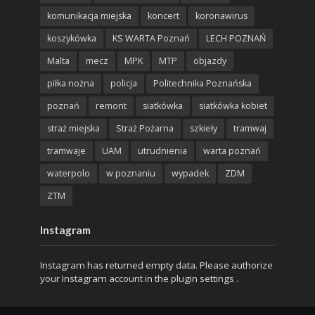
komunikacja miejska
koncert
koronawirus
koszykówka
KS WARTA Poznań
LECH POZNAŃ
Malta
mecz
MPK
MTP
objazdy
piłka nożna
policja
Politechnika Poznańska
poznań
remont
siatkówka
siatkówka kobiet
straż miejska
Straż Pożarna
szkieły
tramwaj
tramwaje
UAM
utrudnienia
warta poznań
waterpolo
w poznaniu
wypadek
ZDM
ZTM
Instagram
Instagram has returned empty data. Please authorize
your Instagram account in the
plugin settings
.