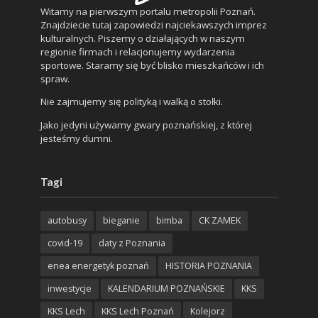
Witamy na pierwszym portalu metropolii Poznań.
Znajdziecie tutaj zapowiedzi najciekawszych imprez
kulturalnych. Piszemy o działających w naszym
regionie firmach i relacjonujemy wydarzenia
sportowe. Staramy się być blisko mieszkańców i ich
spraw.
Nie zajmujemy się polityką i walką o stołki.
Jako jedyni używamy gwary poznańskiej, z której
jesteśmy dumni.
Tagi
autobusy
bieganie
bimba
CK ZAMEK
covid-19
daty z Poznania
enea energetyk poznań
HISTORIA POZNANIA
inwestycje
KALENDARIUM POZNAŃSKIE
KKS
KKS Lech
KKS Lech Poznań
Kolejorz