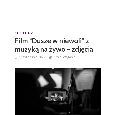
K U L T U R A
Film “Dusze w niewoli” z
muzyką na żywo – zdjęcia
11 Września 2022
2 min. czytania