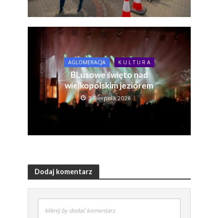
AGLOMERACJA
K U L T U R A
BLusowe święto nad
wielkopolskim jeziorem
3 Sierpnia 2026
Dodaj komentarz
kliknij by dodać komentarz