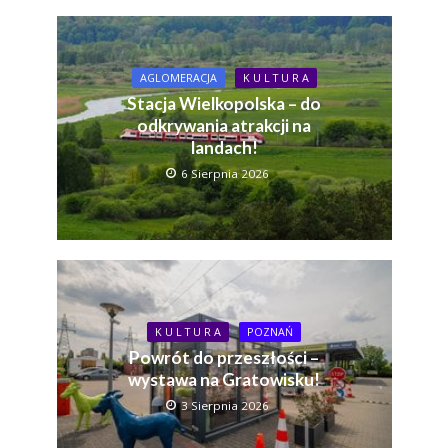
AGLOMERACJA
K U L T U R A
Stacja Wielkopolska – do
odkrywania atrakcji na
landach!
6 Sierpnia 2026
K U L T U R A
POZNAŃ
Powrót do przeszłości –
wystawa na Gratowisku!
3 Sierpnia 2026