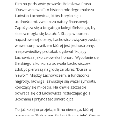
Film na podstawie powieści Bolesława Prusa
“Dusze w niewoli” to historia młodego malarza –
Ludwika Lachowicza, który boryka się z
trudnościami, zwłaszcza natury finansowej.
Zapożycza się u bogatego kolegi Sielskiego, by
siostra mogła się kształcić. Stając w obronie
napastowanej siostry, Lachowicz związany zostaje
w awanturę, wynikiem której jest jednostronny,
niesprawiedliwy protokół, dyskwalifikujący
Lachowicza jako człowieka honoru. Wycofanie się
Sielskiego z konkursu pozwala Lachowiczowi
zdobyć pierwszą nagrodę za obraz “Dusze w
niewoli”. Między Lachowiczem, a fundatorką
nagrody, Jadwigą, zawiązuje się węzeł sympatii,
kończący się miłością. Na chwilę szczęście
odwraca się od Lachowicza rozłączając go z
ukochaną i przynosząc śmierć ojca.
To już kolejna projekcja filmu niemego, której
towarzyszy “Waldemar Rychły i Przyjaciele”. Cieszy