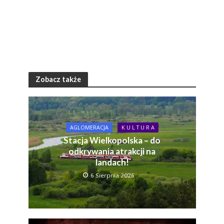
Zobacz także
AGLOMERACJA
K U L T U R A
Stacja Wielkopolska – do
odkrywania atrakcji na
landach!
6 Sierpnia 2026