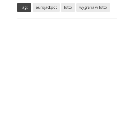
Tagi:
eurojackpot
lotto
wygrana w lotto