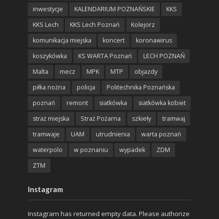
inwestycje
KALENDARIUM POZNAŃSKIE
KKS
KKS Lech
KKS Lech Poznań
Kolejorz
komunikacja miejska
koncert
koronawirus
koszykówka
KS WARTA Poznań
LECH POZNAŃ
Malta
mecz
MPK
MTP
objazdy
piłka nożna
policja
Politechnika Poznańska
poznań
remont
siatkówka
siatkówka kobiet
straż miejska
Straż Pożarna
szkieły
tramwaj
tramwaje
UAM
utrudnienia
warta poznań
waterpolo
w poznaniu
wypadek
ZDM
ZTM
Instagram
Instagram has returned empty data. Please authorize