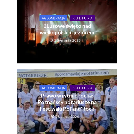
AGLOMERACJA
K U L T U R A
BLusowe święto nad
wielkopolskim jeziorem
3 Sierpnia 2026
AGLOMERACJA
K U L T U R A
Prawo w rytmie rocka:
Poznańscy notariusze na
Festiwalu Pol’and’Rock
28 Lipca 2026