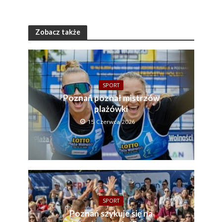
Zobacz także
SPORT
Poznań poznał mistrzów
plażówki
15 Czerwca 2026
SPORT
Poznań szykuje się na