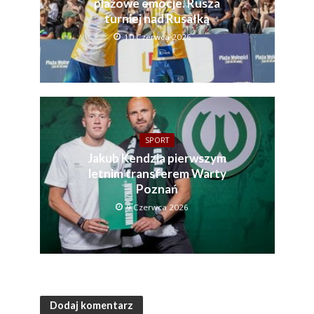
plażowe emocje. Rusza
turniej nad Rusałką
10 Czerwca 2026
SPORT
Jakub Kendzia pierwszym
letnim transferem Warty
Poznań
9 Czerwca 2026
Dodaj komentarz