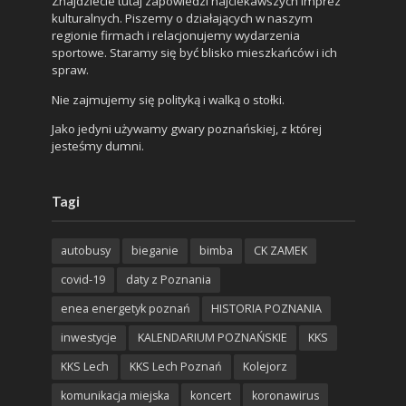
Znajdziecie tutaj zapowiedzi najciekawszych imprez
kulturalnych. Piszemy o działających w naszym
regionie firmach i relacjonujemy wydarzenia
sportowe. Staramy się być blisko mieszkańców i ich
spraw.
Nie zajmujemy się polityką i walką o stołki.
Jako jedyni używamy gwary poznańskiej, z której
jesteśmy dumni.
Tagi
autobusy
bieganie
bimba
CK ZAMEK
covid-19
daty z Poznania
enea energetyk poznań
HISTORIA POZNANIA
inwestycje
KALENDARIUM POZNAŃSKIE
KKS
KKS Lech
KKS Lech Poznań
Kolejorz
komunikacja miejska
koncert
koronawirus