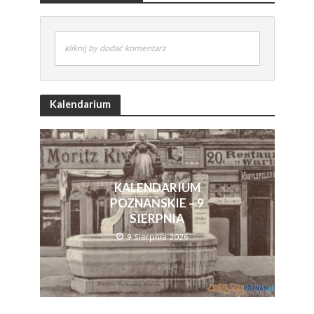
kliknij by dodać komentarz
Kalendarium
KALENDARIUM
POZNAŃSKIE – 9
SIERPNIA
9 Sierpnia 2026