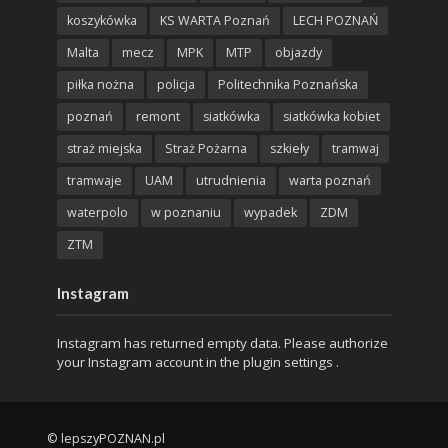
koszykówka
KS WARTA Poznań
LECH POZNAŃ
Malta
mecz
MPK
MTP
objazdy
piłka nożna
policja
Politechnika Poznańska
poznań
remont
siatkówka
siatkówka kobiet
straż miejska
Straż Pożarna
szkieły
tramwaj
tramwaje
UAM
utrudnienia
warta poznań
waterpolo
w poznaniu
wypadek
ZDM
ZTM
Instagram
Instagram has returned empty data. Please authorize
your Instagram account in the
plugin settings
.
© lepszyPOZNAN.pl