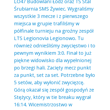
LO47 Budowlani Łódź oraz TS Stal
Śrubiarnia SMS Żywiec. Wygraliśmy
wszystkie 3 mecze i z pierwszego
miejsca w grupie trafiliśmy w
półfinale turnieju na groźny zespół
LTS Legionovia Legionowo. Tu
również odnieśliśmy zwycięstwo i to
pewnym wynikiem 3:0. Finał to już
piękne widowisko dla wypełnionej
po brzegi hali. Zacięty mecz punkt
za punkt, set za set. Potrzebne było
5 setów, aby wyłonić zwycięzcę.
Górą okazał się zespół gospodyń ze
Stężycy, który w tie breaku wygrał
16:14. Wicemistrzostwo w