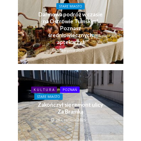
STARE MIASTO
Darmowa podróż w czasie
na Ostrowie Tumskim!
Poznasz
średniowiecznych
aptekarzy!
5 Sierpnia 2026
K U L T U R A
POZNAŃ
STARE MIASTO
Zakończył się remont ulicy
Za Bramką
26 Czerwca 2026