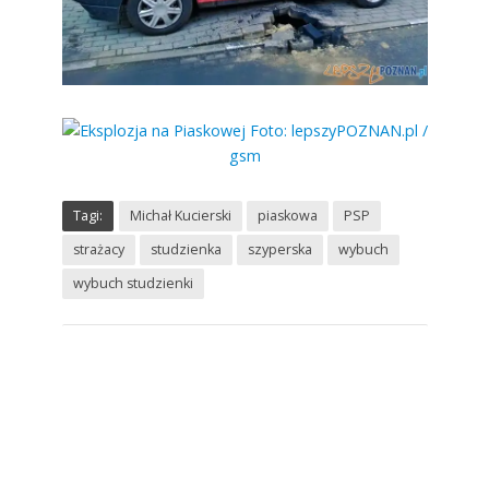
Tagi:
Michał Kucierski
piaskowa
PSP
strażacy
studzienka
szyperska
wybuch
wybuch studzienki