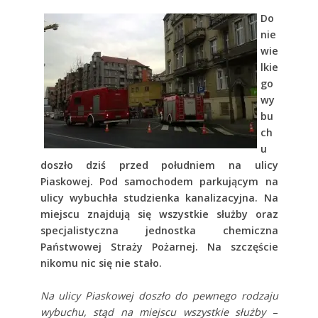
Do
nie
wie
lkie
go
wy
bu
ch
u
doszło dziś przed południem na ulicy
Piaskowej. Pod samochodem parkującym na
ulicy wybuchła studzienka kanalizacyjna. Na
miejscu znajdują się wszystkie służby oraz
specjalistyczna jednostka chemiczna
Państwowej Straży Pożarnej. Na szczęście
nikomu nic się nie stało.
Na ulicy Piaskowej doszło do pewnego rodzaju
wybuchu, stąd na miejscu wszystkie służby
–