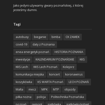
Jako jedyni używamy gwary poznańskiej, z której
jesteśmy dumni.
Tagi
autobusy
bieganie
bimba
CK ZAMEK
covid-19
daty z Poznania
enea energetyk poznań
HISTORIA POZNANIA
inwestycje
KALENDARIUM POZNAŃSKIE
KKS
KKS Lech
KKS Lech Poznań
Kolejorz
komunikacja miejska
koncert
koronawirus
koszykówka
KS WARTA Poznań
LECH POZNAŃ
Malta
mecz
MPK
MTP
objazdy
piłka nożna
policja
Politechnika Poznańska
poznań
remont
siatkówka
siatkówka kobiet