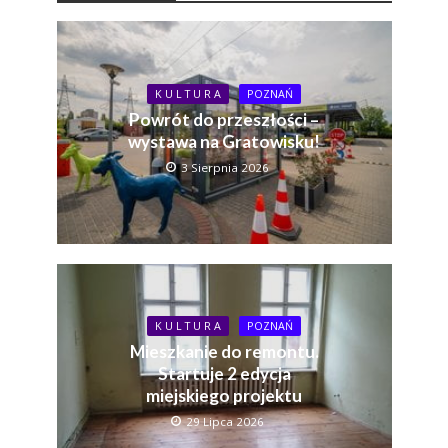
K U L T U R A
POZNAŃ
Powrót do przeszłości –
wystawa na Gratowisku!
3 Sierpnia 2026
K U L T U R A
POZNAŃ
Mieszkanie do remontu.
Startuje 2 edycja
miejskiego projektu
29 Lipca 2026