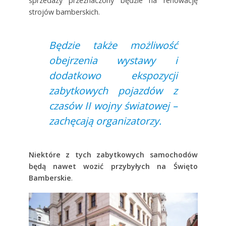
sprzedaży przeznaczony będzie na renowację
strojów bamberskich.
Będzie także możliwość
obejrzenia wystawy i
dodatkowo ekspozycji
zabytkowych pojazdów z
czasów II wojny światowej –
zachęcają organizatorzy.
Niektóre
z tych
zabytkowych
samochodów
będą nawet wozić przybyłych
na
Święto
Bamberskie
.