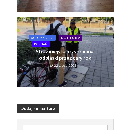
AGLOMERACJA
K U L T U R A
POZNAŃ
Straż miejska przypomina:
odblaski przez cały rok
22 Lipca 2026
Dodaj komentarz