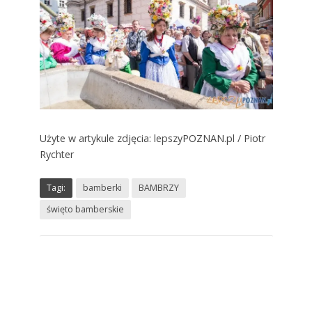
Użyte w artykule zdjęcia: lepszyPOZNAN.pl / Piotr
Rychter
Tagi:
bamberki
BAMBRZY
święto bamberskie