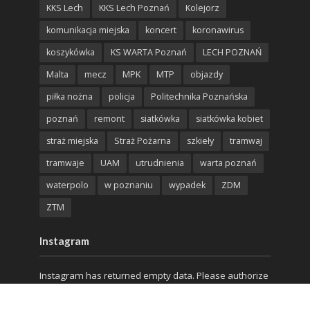
KKS Lech
KKS Lech Poznań
Kolejorz
komunikacja miejska
koncert
koronawirus
koszykówka
KS WARTA Poznań
LECH POZNAŃ
Malta
mecz
MPK
MTP
objazdy
piłka nożna
policja
Politechnika Poznańska
poznań
remont
siatkówka
siatkówka kobiet
straż miejska
Straż Pożarna
szkieły
tramwaj
tramwaje
UAM
utrudnienia
warta poznań
waterpolo
w poznaniu
wypadek
ZDM
ZTM
Instagram
Instagram has returned empty data. Please authorize
your Instagram account in the
plugin settings
.