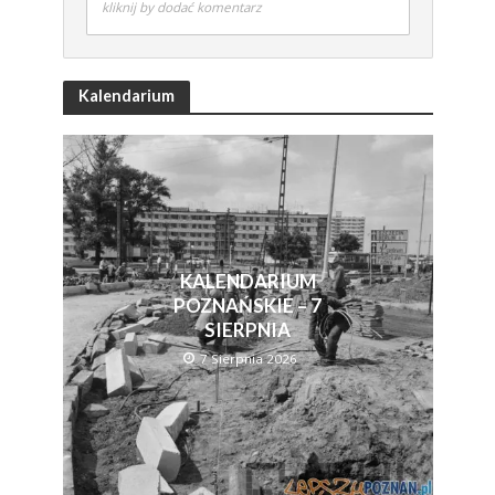
kliknij by dodać komentarz
Kalendarium
KALENDARIUM
POZNAŃSKIE – 7
SIERPNIA
7 Sierpnia 2026