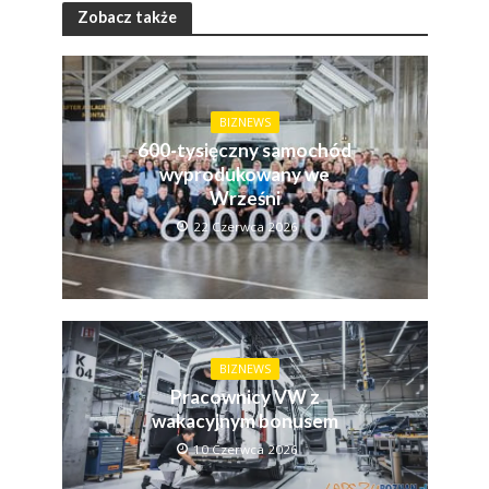
Zobacz także
BIZNEWS
600-tysięczny samochód
wyprodukowany we
Wrześni
22 Czerwca 2026
BIZNEWS
Pracownicy VW z
wakacyjnym bonusem
10 Czerwca 2026