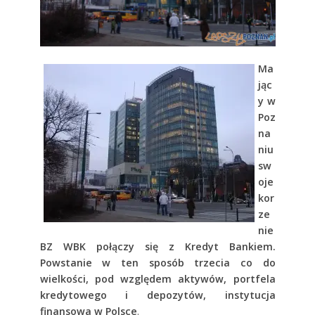
Ma
jąc
y w
Poz
na
niu
sw
oje
kor
ze
nie
BZ WBK połączy się z Kredyt Bankiem.
Powstanie w ten sposób trzecia co do
wielkości, pod względem aktywów, portfela
kredytowego i depozytów, instytucja
finansowa w Polsce
.