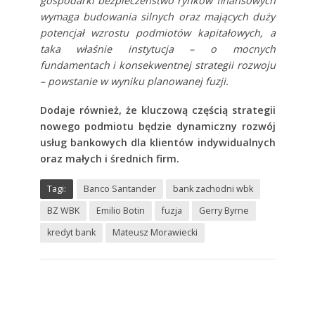
gospodarki bezpieczeństwo rynków finansowych
wymaga budowania silnych oraz mających duży
potencjał wzrostu podmiotów kapitałowych, a
taka właśnie instytucja – o mocnych
fundamentach i konsekwentnej strategii rozwoju
– powstanie w wyniku planowanej fuzji.
Dodaje również, że kluczową częścią strategii
nowego podmiotu będzie dynamiczny rozwój
usług bankowych dla klientów indywidualnych
oraz małych i średnich firm.
Tagi:
Banco Santander
bank zachodni wbk
BZ WBK
Emilio Botin
fuzja
Gerry Byrne
kredyt bank
Mateusz Morawiecki