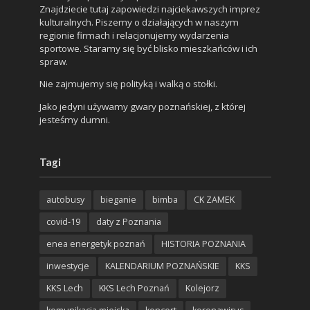
Znajdziecie tutaj zapowiedzi najciekawszych imprez
kulturalnych. Piszemy o działających w naszym
regionie firmach i relacjonujemy wydarzenia
sportowe. Staramy się być blisko mieszkańców i ich
spraw.
Nie zajmujemy się polityką i walką o stołki.
Jako jedyni używamy gwary poznańskiej, z której
jesteśmy dumni.
Tagi
autobusy
bieganie
bimba
CK ZAMEK
covid-19
daty z Poznania
enea energetyk poznań
HISTORIA POZNANIA
inwestycje
KALENDARIUM POZNAŃSKIE
KKS
KKS Lech
KKS Lech Poznań
Kolejorz