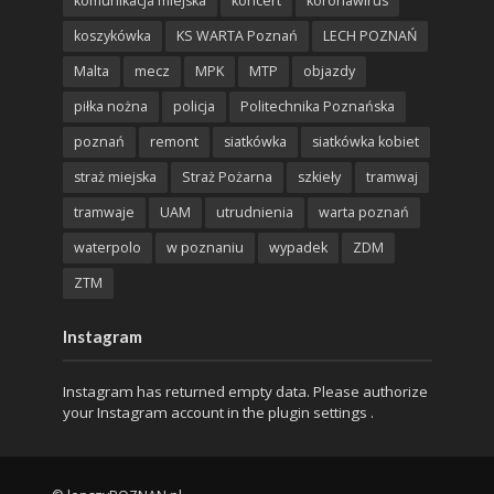
komunikacja miejska
koncert
koronawirus
koszykówka
KS WARTA Poznań
LECH POZNAŃ
Malta
mecz
MPK
MTP
objazdy
piłka nożna
policja
Politechnika Poznańska
poznań
remont
siatkówka
siatkówka kobiet
straż miejska
Straż Pożarna
szkieły
tramwaj
tramwaje
UAM
utrudnienia
warta poznań
waterpolo
w poznaniu
wypadek
ZDM
ZTM
Instagram
Instagram has returned empty data. Please authorize
your Instagram account in the
plugin settings
.