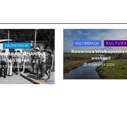
AGLOMERACJA
K U L T U R A
KALENDARIUM
Rowerowa Wielkopolska 
DARIUM POZNAŃSKIE –
weekend
10 SIERPNIA
9 Sierpnia 2026
10 Sierpnia 2026