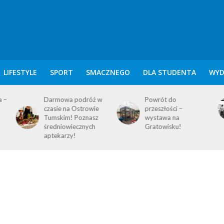
LIFESTYLE
SPORT
SMACZNEGO
DLA STUDENTA
WYD
w
Powrót do
KALENDARIUM
przeszłości –
POZNAŃSKIE – 10
wystawa na
SIERPNIA
Gratowisku!