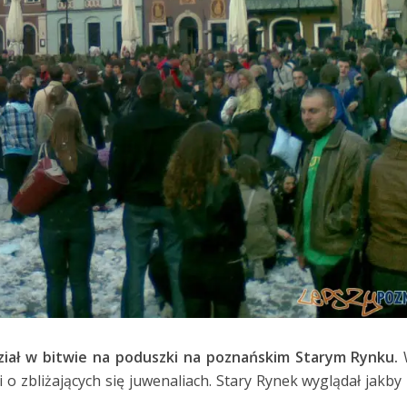
dział w bitwie na poduszki na poznańskim Starym Rynku.
o zbliżających się juwenaliach. Stary Rynek wyglądał jakby