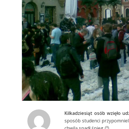
Kilkadziesiąt osób wzięło u
sposób studenci przypomnieli 
chwilą spadł śnieg 😉