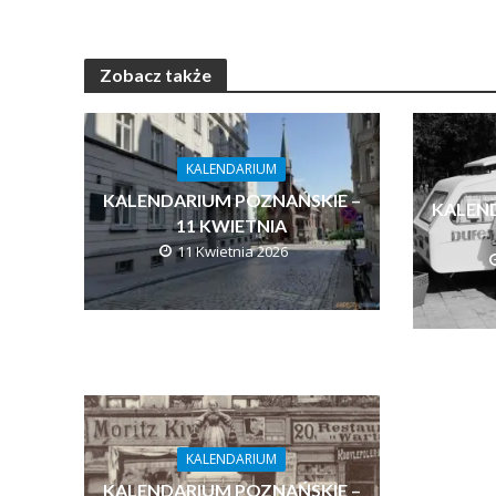
Zobacz także
KALENDARIUM
KALENDARIUM POZNAŃSKIE –
KALEN
11 KWIETNIA
11 Kwietnia 2026
KALENDARIUM
KALENDARIUM POZNAŃSKIE –